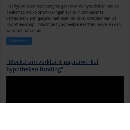
Het hypotheken Next congres gaat over de hypotheken van de
Toekomst. Welke ontwikkelingen zijn er in dat kader te
verwachten? Een gesprek met Mark de Rijke, directeur van De
Hypotheekshop. “Mocht de hypotheekrenteaftrek vervallen dan
wordt de rol van de …
Lees verder »
“Blockchain verkleint papierwinkel
hypotheken funding”