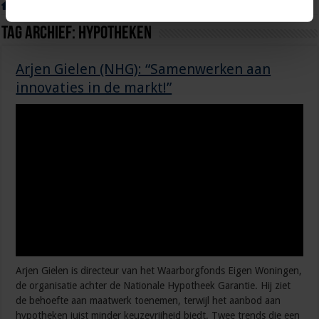
Home
»
Tag:
hypotheken
Tag Archief:
hypotheken
Arjen Gielen (NHG): “Samenwerken aan
innovaties in de markt!”
Arjen Gielen is directeur van het Waarborgfonds Eigen Woningen,
de organisatie achter de Nationale Hypotheek Garantie. Hij ziet
de behoefte aan maatwerk toenemen, terwijl het aanbod aan
hypotheken juist minder keuzevrijheid biedt. Twee trends die een