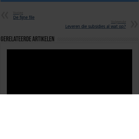
Vorige
De fijne file
Volgende
Leveren die subsidies al wat op?
Gerelateerde Artikelen
Waterstof in de Smart Energy Hub: samen werken aan
de energietransitie