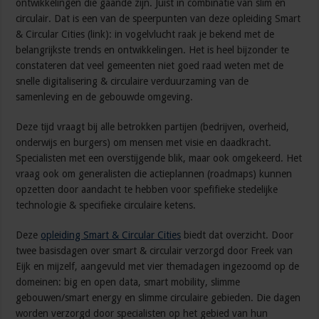
ontwikkelingen die gaande zijn. Juist in combinatie van slim en
circulair. Dat is een van de speerpunten van deze opleiding Smart
& Circular Cities (link): in vogelvlucht raak je bekend met de
belangrijkste trends en ontwikkelingen. Het is heel bijzonder te
constateren dat veel gemeenten niet goed raad weten met de
snelle digitalisering & circulaire verduurzaming van de
samenleving en de gebouwde omgeving.
Deze tijd vraagt bij alle betrokken partijen (bedrijven, overheid,
onderwijs en burgers) om mensen met visie en daadkracht.
Specialisten met een overstijgende blik, maar ook omgekeerd. Het
vraag ook om generalisten die actieplannen (roadmaps) kunnen
opzetten door aandacht te hebben voor spefifieke stedelijke
technologie & specifieke circulaire ketens.
Deze
opleiding Smart & Circular Cities
biedt dat overzicht. Door
twee basisdagen over smart & circulair verzorgd door Freek van
Eijk en mijzelf, aangevuld met vier themadagen ingezoomd op de
domeinen: big en open data, smart mobility, slimme
gebouwen/smart energy en slimme circulaire gebieden. Die dagen
worden verzorgd door specialisten op het gebied van hun