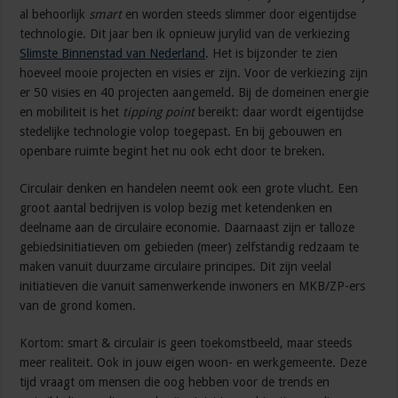
al behoorlijk
smart
en worden steeds slimmer door eigentijdse
technologie. Dit jaar ben ik opnieuw jurylid van de verkiezing
Slimste Binnenstad van Nederland
. Het is bijzonder te zien
hoeveel mooie projecten en visies er zijn. Voor de verkiezing zijn
er 50 visies en 40 projecten aangemeld. Bij de domeinen energie
en mobiliteit is het
tipping point
bereikt: daar wordt eigentijdse
stedelijke technologie volop toegepast. En bij gebouwen en
openbare ruimte begint het nu ook echt door te breken.
Circulair denken en handelen neemt ook een grote vlucht. Een
groot aantal bedrijven is volop bezig met ketendenken en
deelname aan de circulaire economie. Daarnaast zijn er talloze
gebiedsinitiatieven om gebieden (meer) zelfstandig redzaam te
maken vanuit duurzame circulaire principes. Dit zijn veelal
initiatieven die vanuit samenwerkende inwoners en MKB/ZP-ers
van de grond komen.
Kortom: smart & circulair is geen toekomstbeeld, maar steeds
meer realiteit. Ook in jouw eigen woon- en werkgemeente. Deze
tijd vraagt om mensen die oog hebben voor de trends en