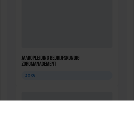
Jaaropleiding Bedrijfskundig
Zorgmanagement
ZORG