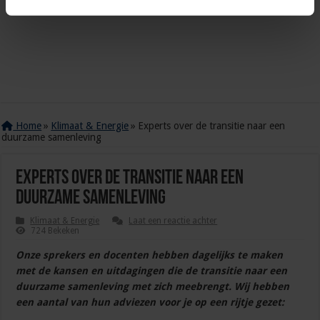
Home
»
Klimaat & Energie
»
Experts over de transitie naar een
duurzame samenleving
Experts over de transitie naar een
duurzame samenleving
Klimaat & Energie
Laat een reactie achter
724 Bekeken
Onze sprekers en docenten hebben dagelijks te maken
met de kansen en uitdagingen die de transitie naar een
duurzame samenleving met zich meebrengt. Wij hebben
een aantal van hun adviezen voor je op een rijtje gezet: