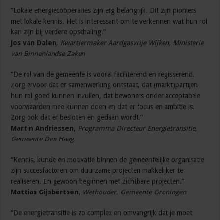
“Lokale energiecoöperaties zijn erg belangrijk. Dit zijn pioniers
met lokale kennis. Het is interessant om te verkennen wat hun rol
kan zijn bij verdere opschaling.”
Jos van Dalen
,
Kwartiermaker Aardgasvrije Wijken, Ministerie
van Binnenlandse Zaken
“De rol van de gemeente is vooral faciliterend en regisserend.
Zorg ervoor dat er samenwerking ontstaat, dat (markt)partijen
hun rol goed kunnen invullen, dat bewoners onder acceptabele
voorwaarden mee kunnen doen en dat er focus en ambitie is.
Zorg ook dat er besloten en gedaan wordt.”
Martin Andriessen
,
Programma Directeur Energietransitie,
Gemeente Den Haag
“Kennis, kunde en motivatie binnen de gemeentelijke organisatie
zijn succesfactoren om duurzame projecten makkelijker te
realiseren. En gewoon beginnen met zichtbare projecten.”
Mattias Gijsbertsen
,
Wethouder, Gemeente Groningen
“De energietransitie is zo complex en omvangrijk dat je moet