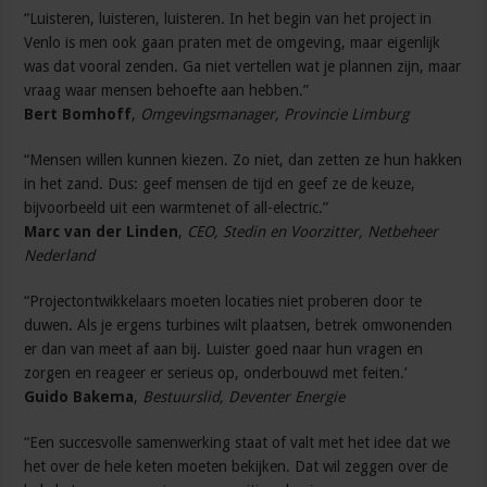
“Luisteren, luisteren, luisteren. In het begin van het project in
Venlo is men ook gaan praten met de omgeving, maar eigenlijk
was dat vooral zenden. Ga niet vertellen wat je plannen zijn, maar
vraag waar mensen behoefte aan hebben.”
Bert Bomhoff
,
Omgevingsmanager, Provincie Limburg
“Mensen willen kunnen kiezen. Zo niet, dan zetten ze hun hakken
in het zand. Dus: geef mensen de tijd en geef ze de keuze,
bijvoorbeeld uit een warmtenet of all-electric.”
Marc van der Linden
,
CEO, Stedin en Voorzitter, Netbeheer
Nederland
“Projectontwikkelaars moeten locaties niet proberen door te
duwen. Als je ergens turbines wilt plaatsen, betrek omwonenden
er dan van meet af aan bij. Luister goed naar hun vragen en
zorgen en reageer er serieus op, onderbouwd met feiten.’
Guido Bakema
,
Bestuurslid, Deventer Energie
“Een succesvolle samenwerking staat of valt met het idee dat we
het over de hele keten moeten bekijken. Dat wil zeggen over de