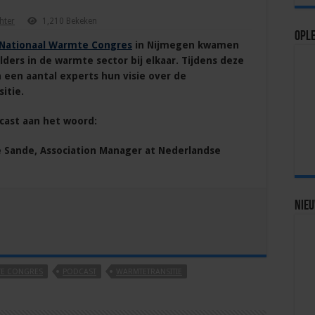
hter
1,210 Bekeken
Ople
Nationaal Warmte Congres
in Nijmegen kwamen
lders in de warmte sector bij elkaar. Tijdens deze
 een aantal experts hun visie over de
itie.
cast aan het woord:
 Sande, Association Manager at Nederlandse
Nie
TE CONGRES
PODCAST
WARMTETRANSITIE