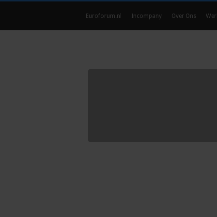
Euroforum.nl
Incompany
Over Ons
Wer