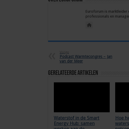
Euroforum is marktleider 
professionals en managers
Vorige
Podcast Warmtecongres – Jan
van der Meer
Gerelateerde Artikelen
Waterstof in de Smart
Hoe he
Energy Hub: samen
waters
werken aan de
netcon