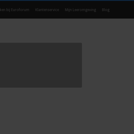
ken bij Euroforum
Klantenservice
Mijn Leeromgeving
Blog