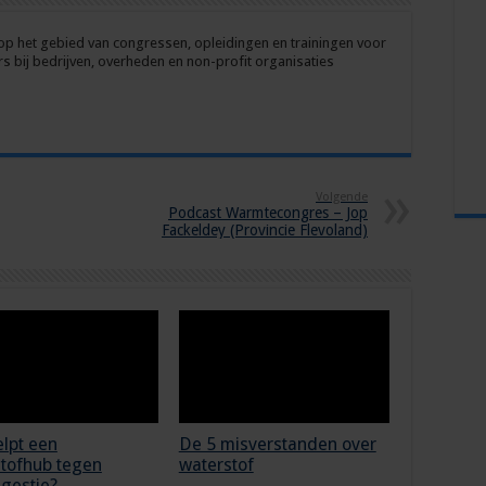
op het gebied van congressen, opleidingen en trainingen voor
 bij bedrijven, overheden en non-profit organisaties
Volgende
Podcast Warmtecongres – Jop
Fackeldey (Provincie Flevoland)
lpt een
De 5 misverstanden over
tofhub tegen
waterstof
gestie?