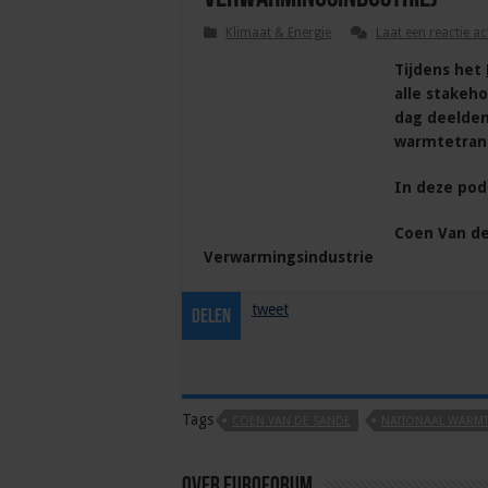
Klimaat & Energie
Laat een reactie ac
Tijdens het
alle stakeho
dag deelden
warmtetrans
In deze pod
Coen Van de
Verwarmingsindustrie
tweet
Delen
Tags
COEN VAN DE SANDE
NATIONAAL WARM
Over euroforum