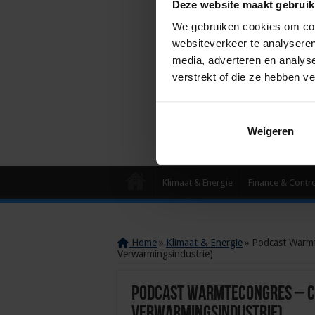
Deze website maakt gebruik
We gebruiken cookies om cont
websiteverkeer te analyseren
media, adverteren en analys
verstrekt of die ze hebben v
Weigeren
Klimaat & Energie
Finance & Contr
Home
»
Klimaat & Energie
»
Podcast Warmt
Verwarmingsindustrie)
Podcast Warmtecongres – Co
Verwarmingsindustrie)