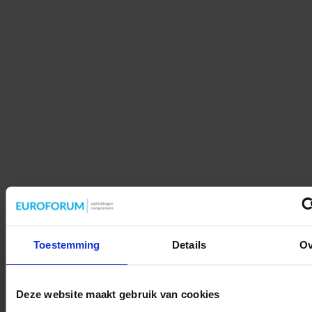
Toestemming
Details
Ov
Deze website maakt gebruik van cookies
Home