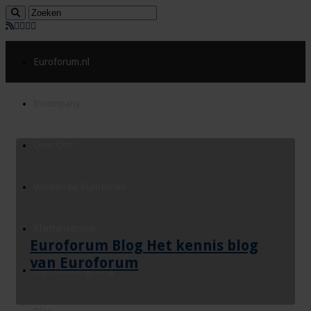
Euroforum.nl
Incompany
Over Ons
Werken bij Euroforum
Klantenservice
Euroforum Blog Het kennis blog
van Euroforum
Mijn Leeromgeving