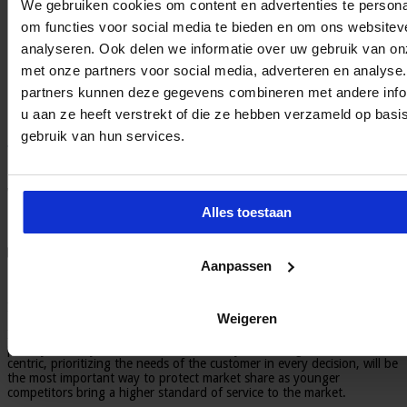
Klimaat & Energie
We gebruiken cookies om content en advertenties te persona
Finance & Control
om functies voor social media te bieden en om ons websitev
Juridisch
Data
analyseren. Ook delen we informatie over uw gebruik van on
Management
met onze partners voor social media, adverteren en analyse
Marketing en Communicatie
Bouw
partners kunnen deze gegevens combineren met andere info
Vastgoed
u aan ze heeft verstrekt of die ze hebben verzameld op basi
Nieuwsbrief
gebruik van hun services.
Home
»
Finance en Control
»
Whitepaper: Balancing Digital
Transformation and Data Governance
Whitepaper: Balancing Digital
Alles toestaan
Transformation and Data Governance
Finance en Control
Laat een reactie achter
1,774 Bekeken
Aanpassen
Bron:
Informatica Nederland B.V.
IDC FINANCIAL INSIGHTS OPINION
Weigeren
IDC believes that achieving customer centricity should be the top
priority of every financial institution today. Becoming customer
centric, prioritizing the needs of the customer in every decision, will be
the most important way to protect market share as younger
competitors bring a higher standard of service to the market.