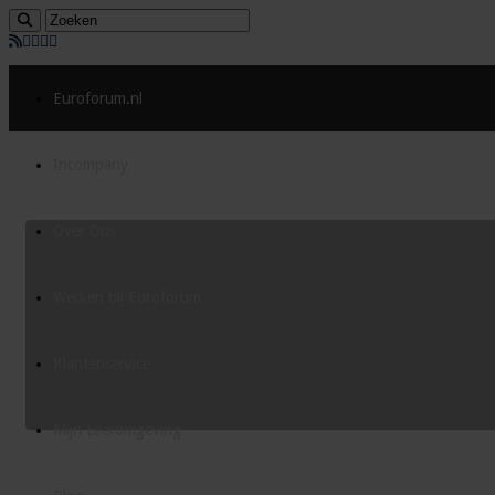
Euroforum.nl
Incompany
Over Ons
Werken bij Euroforum
Klantenservice
Mijn Leeromgeving