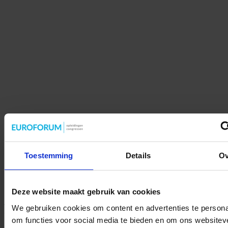
Home
Klimaat & Energie
Finance & Control
Juridisch
Data
Toestemming
Details
Ov
Management
Marketing en Communicatie
Bouw
Vastgoed
Nieuwsbrief
Deze website maakt gebruik van cookies
Home
»
Finance en Control
»
Het solidariteitsprincipe staat zwaar
We gebruiken cookies om content en advertenties te persona
onder druk
om functies voor social media te bieden en om ons websitev