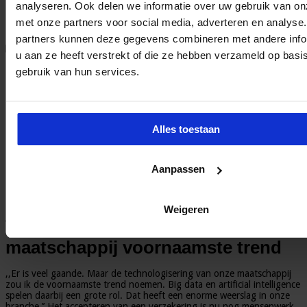
Het solidariteitsprincipe staat zwaar
analyseren. Ook delen we informatie over uw gebruik van on
onder druk
met onze partners voor social media, adverteren en analyse
partners kunnen deze gegevens combineren met andere info
Finance en Control
Laat een reactie achter
1,809 Bekeken
u aan ze heeft verstrekt of die ze hebben verzameld op basi
gebruik van hun services.
Alles toestaan
Robert Witteveen, trendwatcher en
Aanpassen
strategisch marketeer bij Vivat Verzekeringen, laat – hoe
kan het ook anders – zijn licht schijnen over de belangrijkste
trends in verzekeringsland.
Weigeren
Technologisering van onze
maatschappij voornaamste trend
,,Er is veel gaande. Maar de technologisering van onze maatschappij
zou ik de voornaamste trend noemen. Big data en artificial intelligence
spelen daarbij een grote rol. Dat heeft een enorme weerslag in onze
branche.’’ Het accepteren van een verzekering is nu nog mensenwerk.