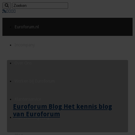
Euroforum.nl
Incompany
Over Ons
Werken bij Euroforum
Klantenservice
Euroforum Blog Het kennis blog
van Euroforum
Mijn Leeromgeving