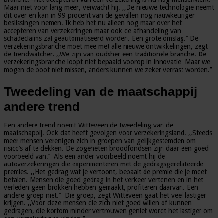
Maar niet voor lang meer, verwacht hij. ,,De nieuwe technologie neemt
dit over en kan in 99 procent van de gevallen nog nauwkeuriger
beslissingen nemen. Ik heb het nu alleen nog maar over het
accepteren van verzekeringen maar ook de afhandeling van
schadeclaims zal geautomatiseerd worden. Een grote omslag.’’ De
verzekeringsbranche moet mee met alle nieuwe ontwikkelingen, zegt
de trendwatcher. ,,We zijn van oudsher een traditionele branche. De
verzekeringsbranche loopt niet bepaald voorop in innovatie. Maar we
mogen de boot niet missen, anders kunnen we zeker verrast worden.’’
Tweedeling van de maatschappij
andere trend
Een andere trend noemt Witteveen de tweedeling van de
maatschappij. Ook dat heeft gevolgen voor verzekeringsland. ,,Steeds
meer mensen verenigen zich in groepen van gelijkgestemden om
risico’s af te dekken. De zogeheten broodfondsen zijn daar een goed
voorbeeld van.’’ Als een ander voorbeeld noemt hij de
autoverzekeringen die experimenteren met de gedragsgerelateerde
premies. ,,Het gedrag wat je vertoont, bepaalt de premie die je moet
betalen. Mensen die goed gedrag in het verkeer vertonen en in het
verleden geen brokken hebben gemaakt, profiteren daarvan. Een
andere groep niet.’’ Die groep, zegt Witteveen gaat het veel lastiger
krijgen. ,,Voor deze mensen die zich niet goed willen of kunnen
gedragen, die kortom minder vertrouwen geniet wordt het lastiger om