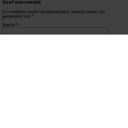
Geef een reactie
Je e-mailadres wordt niet gepubliceerd.
Vereiste velden zijn
gemarkeerd met
*
Reactie
*
Naam
*
E-mail
*
Site
Mijn naam, e-mail en site opslaan in deze browser voor de
volgende keer wanneer ik een reactie plaats.
Zoeken