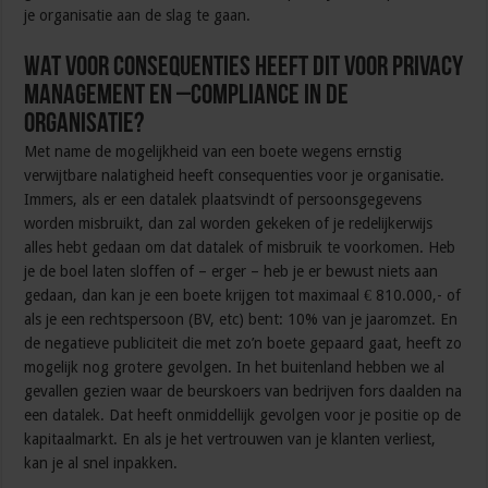
je organisatie aan de slag te gaan.
Wat voor consequenties heeft dit voor privacy
management en –compliance in de
organisatie?
Met name de mogelijkheid van een boete wegens ernstig
verwijtbare nalatigheid heeft consequenties voor je organisatie.
Immers, als er ‎een datalek plaatsvindt of persoonsgegevens
worden misbruikt, dan zal worden gekeken of je redelijkerwijs
alles hebt gedaan om dat datalek of misbruik te voorkomen. Heb
je de boel laten sloffen of – erger – heb je er bewust niets aan
gedaan, dan kan je een boete krijgen tot maximaal € 810.000,- of
als je een rechtspersoon (BV, etc) bent: 10% van je jaaromzet. En
de negatieve publiciteit die met zo’n boete gepaard gaat, heeft zo
mogelijk nog grotere gevolgen. In het buitenland hebben we al
gevallen gezien waar de beurskoers van bedrijven fors daalden na
een datalek. Dat heeft onmiddellijk gevolgen voor je positie op de
kapitaalmarkt. En als je het vertrouwen van je klanten verliest,
kan je al snel inpakken.