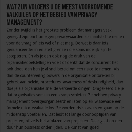
Wat zijn volgens u de meest voorkomende
valkuilen op het gebied van privacy
management?
Zonder twijfel is het grootste probleem dat managers vaak
geneigd zijn om hun eigen privacywaarden als maatstaf te nemen
voor de vraag of iets wel of niet mag. De wet is daar iets
genuanceerder in en stelt grenzen die soms moeilijk zijn te
accepteren. En als je dan ook nog de druk van de
organisatiedoelstellingen voelt of denkt dat de concurrent het
ook doet, dan ben je al snel bereid om een risico te nemen. Als
dan de counterveiling powers in de organisatie ontbreken bij
gebrek aan beleid, procedures, awareness of deskundigheid, dan
doe je als organisatie snel de verkeerde dingen. Omgekeerd zie je
dat organisaties soms in een kramp schieten. Ze hebben privacy
management ‘overgeorganiseerd’ en laten op elk wissewasje een
formele risico-evaluatie los. Ze worden risico-avers en gaan op de
middenstip voetballen. Dat leidt tot lange doorlooptijden van
projecten, of zelfs het afblazen van projecten. Daar gaat op den
duur hun business onder lijden. De kunst van goed