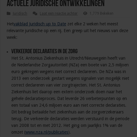
Actuele juridische ontwikkelingen
Juridisch
Laat een reactie achter
1,779 Bekeken
Het
vakblad Juridisch up to Date
zet elke 2 weken het meest
relevante juridische op een rij. Een greep uit het nieuws van deze
week:
Verkeerde declaraties in de zorg
Het St. Antonius Ziekenhuis in Utrecht/Nieuwegein heeft van
de Nederlandse Zorgautoriteit (NZa) een boete van 2,5 miljoen
euro gekregen wegens niet correct declareren. De NZa was in
2013 een onderzoek gestart wegens signalen van mogelijk niet
correct declareren van vier zorgtrajecten. Het St. Antonius
Ziekenhuis liet daarop een extern onderzoek doen naar het
gehele declaratieproces. Dat leverde 26 verbeterpunten op en
een totaal van 24,6 miljoen euro aan niet correcte declaraties.
Dit bedrag betaalde het ziekenhuis aan de zorgverzekeraars
terug. De verkeerde declaraties werden verstuurd in de periode
van 2008 tot en met 2012. Het ging om jaarlijks 1% van de
omzet (
www.nza.nl/publicaties
).