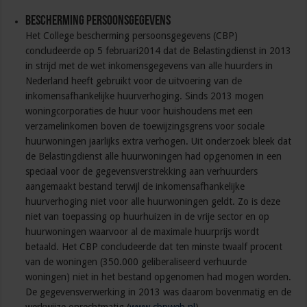
Bescherming persoonsgegevens
Het College bescherming persoonsgegevens (CBP)
concludeerde op 5 februari2014 dat de Belastingdienst in 2013
in strijd met de wet inkomensgegevens van alle huurders in
Nederland heeft gebruikt voor de uitvoering van de
inkomensafhankelijke huurverhoging. Sinds 2013 mogen
woningcorporaties de huur voor huishoudens met een
verzamelinkomen boven de toewijzingsgrens voor sociale
huurwoningen jaarlijks extra verhogen. Uit onderzoek bleek dat
de Belastingdienst alle huurwoningen had opgenomen in een
speciaal voor de gegevensverstrekking aan verhuurders
aangemaakt bestand terwijl de inkomensafhankelijke
huurverhoging niet voor alle huurwoningen geldt. Zo is deze
niet van toepassing op huurhuizen in de vrije sector en op
huurwoningen waarvoor al de maximale huurprijs wordt
betaald. Het CBP concludeerde dat ten minste twaalf procent
van de woningen (350.000 geliberaliseerd verhuurde
woningen) niet in het bestand opgenomen had mogen worden.
De gegevensverwerking in 2013 was daarom bovenmatig en de
werkwijze onrechtmatig (
www.cbpweb.nl
).