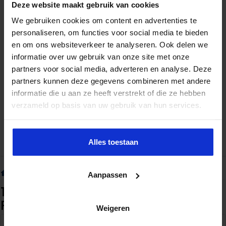
Deze website maakt gebruik van cookies
We gebruiken cookies om content en advertenties te
personaliseren, om functies voor social media te bieden
en om ons websiteverkeer te analyseren. Ook delen we
informatie over uw gebruik van onze site met onze
partners voor social media, adverteren en analyse. Deze
partners kunnen deze gegevens combineren met andere
informatie die u aan ze heeft verstrekt of die ze hebben
verzameld op basis van uw gebruik van hun services.
Alles toestaan
Home
»
Tag:
data-analyse voor controllers en financials
Aanpassen
Tag Archief:
data-analyse voor controllers en
financials
Weigeren