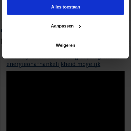
Alles toestaan
Aanpassen
Home
»
Tag:
energiebeleid
Tag Archief:
energiebeleid
Weigeren
Hoofdlijnenakkoord: energieopslag maakt
energieonafhankelijkheid mogelijk