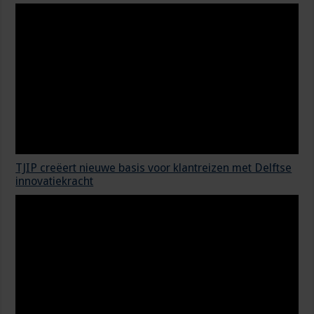
TJIP creëert nieuwe basis voor klantreizen met Delftse
innovatiekracht