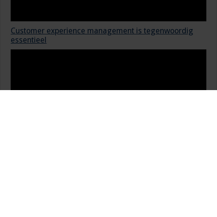
Customer experience management is tegenwoordig
essentieel
Kabinet pakt regie op digitalisering
Geef een reactie