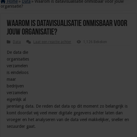
Home
»
Data
»
Waarom is datavisualisatie onmisbaar voor jouw
organisatie?
Waarom is datavisualisatie onmisbaar voor
jouw organisatie?
Data
Laat een reactie achter
1,126 Bekeken
De data die
organisaties
verzamelen
is eindeloos
maar
bedrijven
verzamelen
eigenlijk al
jarenlang data. De reden dat data op dit moment zo belangrijk is
komt doordat wij veel meer digitale gegevens achter laten dan
vroeger en het analyseren van de data veel makkelijker, sneller en
secuurder gaat.