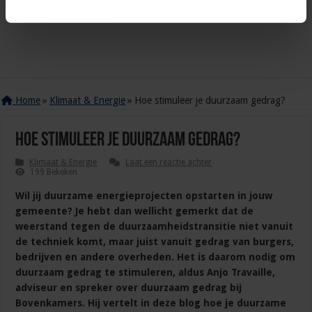
Home
»
Klimaat & Energie
»
Hoe stimuleer je duurzaam gedrag?
Hoe stimuleer je duurzaam gedrag?
Klimaat & Energie
Laat een reactie achter
199 Bekeken
Wil jij duurzame energieprojecten opstarten in jouw
gemeente? Je hebt dan wellicht gemerkt dat de
weerstand tegen de duurzaamheidstransitie niet vanuit
de techniek komt, maar juist vanuit gedrag van burgers,
bedrijven en andere overheden. Het is daarom nodig om
duurzaam gedrag te stimuleren, aldus Anjo Travaille,
adviseur en spreker over duurzaam gedrag bij
Bovenkamers. Hij vertelt in deze blog hoe je duurzame