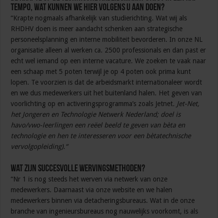
tempo, wat kunnen we hier volgens u aan doen?
“Krapte nogmaals afhankelijk van studierichting. Wat wij als
RHDHV doen is meer aandacht schenken aan strategische
personeelsplanning en interne mobiliteit bevorderen. In onze NL
organisatie alleen al werken ca. 2500 professionals en dan past er
echt wel iemand op een interne vacature. We zoeken te vaak naar
een schaap met 5 poten terwijl je op 4 poten ook prima kunt
lopen. Te voorzien is dat de arbeidsmarkt internationaleer wordt
en we dus medewerkers uit het buitenland halen. Het geven van
voorlichting op en activeringsprogramma’s zoals Jetnet
. Jet-Net,
het Jongeren en Technologie Netwerk Nederland; doel is
havo/vwo-leerlingen een reëel beeld te geven van bèta en
technologie en hen te interesseren voor een bètatechnische
vervolgopleiding).
“
Wat zijn succesvolle wervingsmethoden?
“Nr 1 is nog steeds het werven via netwerk van onze
medewerkers. Daarnaast via onze website en we halen
medewerkers binnen via detacheringsbureaus. Wat in de onze
branche van ingenieursbureaus nog nauwelijks voorkomt, is als