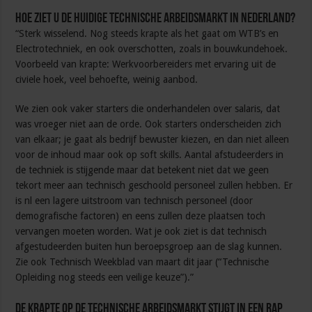
Hoe ziet u de huidige technische arbeidsmarkt in Nederland?
“Sterk wisselend. Nog steeds krapte als het gaat om WTB’s en
Electrotechniek, en ook overschotten, zoals in bouwkundehoek.
Voorbeeld van krapte: Werkvoorbereiders met ervaring uit de
civiele hoek, veel behoefte, weinig aanbod.
We zien ook vaker starters die onderhandelen over salaris, dat
was vroeger niet aan de orde. Ook starters onderscheiden zich
van elkaar; je gaat als bedrijf bewuster kiezen, en dan niet alleen
voor de inhoud maar ook op soft skills. Aantal afstudeerders in
de techniek is stijgende maar dat betekent niet dat we geen
tekort meer aan technisch geschoold personeel zullen hebben. Er
is nl een lagere uitstroom van technisch personeel (door
demografische factoren) en eens zullen deze plaatsen toch
vervangen moeten worden. Wat je ook ziet is dat technisch
afgestudeerden buiten hun beroepsgroep aan de slag kunnen.
Zie ook Technisch Weekblad van maart dit jaar (“Technische
Opleiding nog steeds een veilige keuze”).”
De krapte op de technische arbeidsmarkt stijgt in een rap