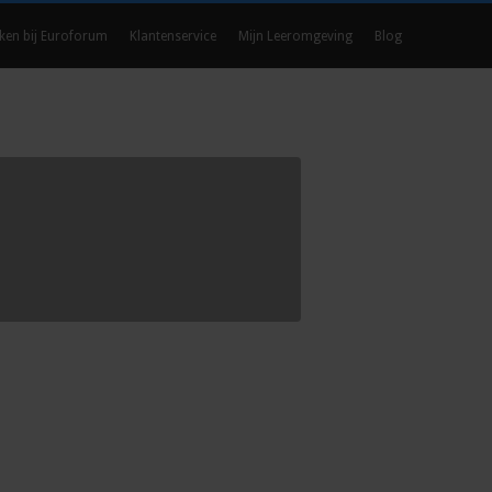
ken bij Euroforum
Klantenservice
Mijn Leeromgeving
Blog