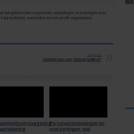
Beki
op het gebied van congressen, opleidingen en trainingen voor
 bij bedrijven, overheden en non-profit organisaties
Volgende
Opleidingen een tijdsverspilling?
aamheidsverslaggeving
Personeelsbeloningen en
jaarrekening
voorzieningen: wat