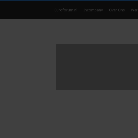
Euroforum.nl
Incompany
Over Ons
Wer