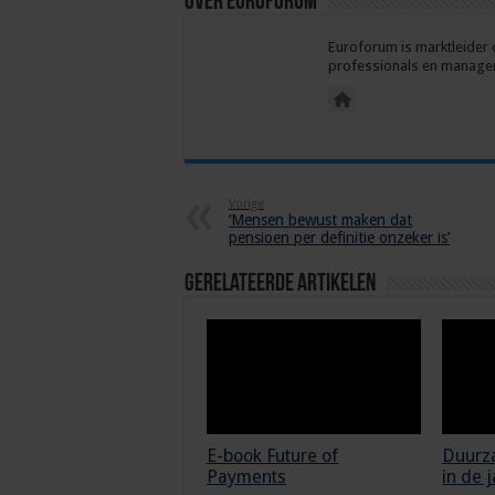
Over euroforum
Euroforum is marktleider 
professionals en managers
Vorige
‘Mensen bewust maken dat
pensioen per definitie onzeker is’
Gerelateerde Artikelen
E-book Future of
Duurz
Payments
in de 