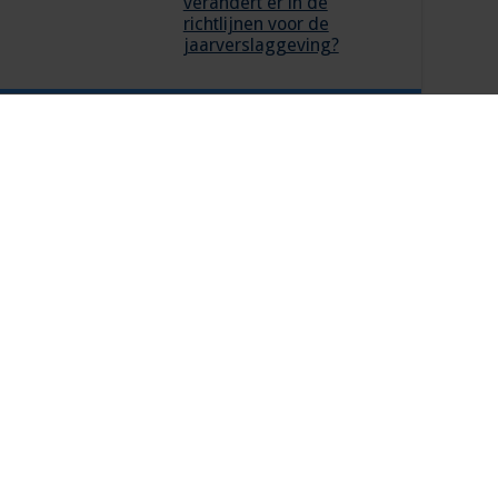
verandert er in de
richtlijnen voor de
jaarverslaggeving?
eiste velden zijn gemarkeerd met
*