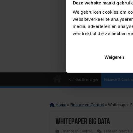
Deze website maakt gebruik
We gebruiken cookies om cont
websiteverkeer te analyseren
media, adverteren en analys
verstrekt of die ze hebben v
Weigeren
Klimaat & Energie
Finance & Contro
Home
»
Finance en Control
»
Whitepaper B
Whitepaper Big Data
Finance en Control
Laat een reactie a