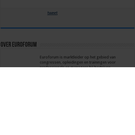
tweet
Over euroforum
Euroforum is marktleider op het gebied van
congressen, opleidingen en trainingen voor
professionals en managers bij bedrijven,
overheden en non-profit organisaties
Vorige
Pan-Europese visie op
betalingsverkeer: een game-
changer voor innovatie?
Volgende
?️ Podcast Pascal Coppens –
China Evangelist