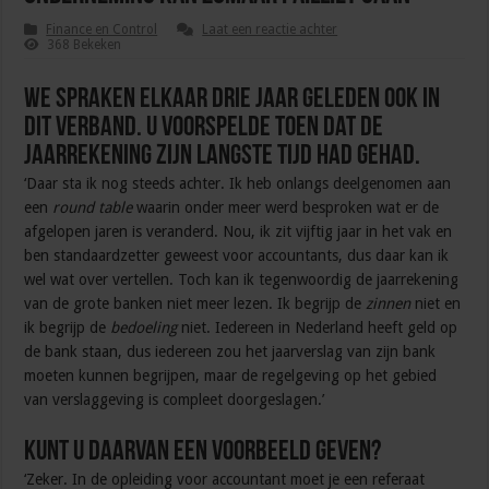
Finance en Control
Laat een reactie achter
368 Bekeken
We spraken elkaar drie jaar geleden ook in
dit verband. U voorspelde toen dat de
jaarrekening zijn langste tijd had gehad.
‘Daar sta ik nog steeds achter. Ik heb onlangs deelgenomen aan
een
round table
waarin onder meer werd besproken wat er de
afgelopen jaren is veranderd. Nou, ik zit vijftig jaar in het vak en
ben standaardzetter geweest voor accountants, dus daar kan ik
wel wat over vertellen. Toch kan ik tegenwoordig de jaarrekening
van de grote banken niet meer lezen. Ik begrijp de
zinnen
niet en
ik begrijp de
bedoeling
niet. Iedereen in Nederland heeft geld op
de bank staan, dus iedereen zou het jaarverslag van zijn bank
moeten kunnen begrijpen, maar de regelgeving op het gebied
van verslaggeving is compleet doorgeslagen.’
Kunt u daarvan een voorbeeld geven?
‘Zeker. In de opleiding voor accountant moet je een referaat