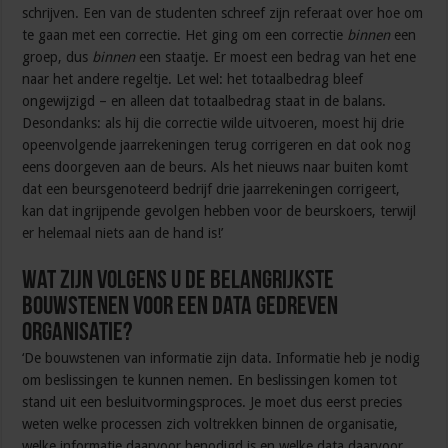
schrijven. Een van de studenten schreef zijn referaat over hoe om
te gaan met een correctie. Het ging om een correctie
binnen
een
groep, dus
binnen
een staatje. Er moest een bedrag van het ene
naar het andere regeltje. Let wel: het totaalbedrag bleef
ongewijzigd – en alleen dat totaalbedrag staat in de balans.
Desondanks: als hij die correctie wilde uitvoeren, moest hij drie
opeenvolgende jaarrekeningen terug corrigeren en dat ook nog
eens doorgeven aan de beurs. Als het nieuws naar buiten komt
dat een beursgenoteerd bedrijf drie jaarrekeningen corrigeert,
kan dat ingrijpende gevolgen hebben voor de beurskoers, terwijl
er helemaal niets aan de hand is!’
Wat zijn volgens u de belangrijkste
bouwstenen voor een data gedreven
organisatie?
‘De bouwstenen van informatie zijn data. Informatie heb je nodig
om beslissingen te kunnen nemen. En beslissingen komen tot
stand uit een besluitvormingsproces. Je moet dus eerst precies
weten welke processen zich voltrekken binnen de organisatie,
welke informatie daarvoor benodigd is en welke data daarvoor