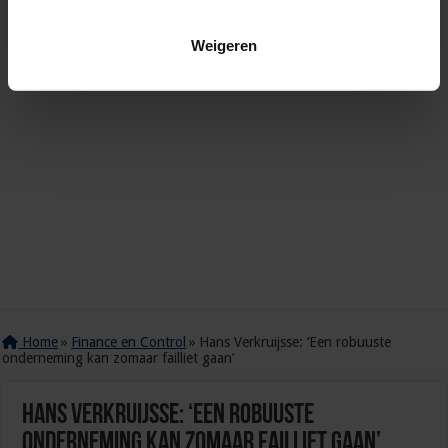
Weigeren
Home
»
Finance en Control
»
Hans Verkruijsse: ‘Een robuuste
onderneming kan zomaar failliet gaan’
Hans Verkruijsse: ‘Een robuuste
onderneming kan zomaar failliet gaan’