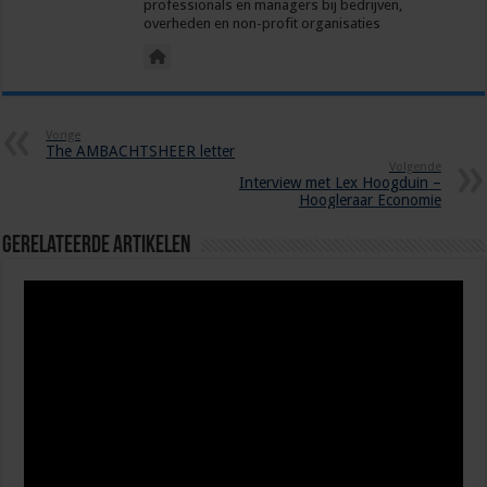
professionals en managers bij bedrijven,
overheden en non-profit organisaties
Vorige
The AMBACHTSHEER letter
Volgende
Interview met Lex Hoogduin –
Hoogleraar Economie
Gerelateerde Artikelen