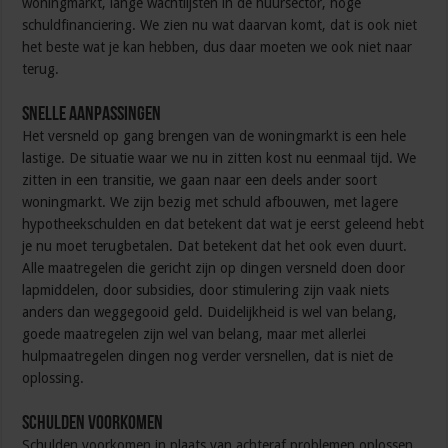
woningmarkt, lange wachtlijsten in de huursector, hoge
schuldfinanciering. We zien nu wat daarvan komt, dat is ook niet
het beste wat je kan hebben, dus daar moeten we ook niet naar
terug.
Snelle aanpassingen
Het versneld op gang brengen van de woningmarkt is een hele
lastige. De situatie waar we nu in zitten kost nu eenmaal tijd. We
zitten in een transitie, we gaan naar een deels ander soort
woningmarkt. We zijn bezig met schuld afbouwen, met lagere
hypotheekschulden en dat betekent dat wat je eerst geleend hebt
je nu moet terugbetalen. Dat betekent dat het ook even duurt.
Alle maatregelen die gericht zijn op dingen versneld doen door
lapmiddelen, door subsidies, door stimulering zijn vaak niets
anders dan weggegooid geld. Duidelijkheid is wel van belang,
goede maatregelen zijn wel van belang, maar met allerlei
hulpmaatregelen dingen nog verder versnellen, dat is niet de
oplossing.
Schulden voorkomen
Schulden voorkomen in plaats van achteraf problemen oplossen