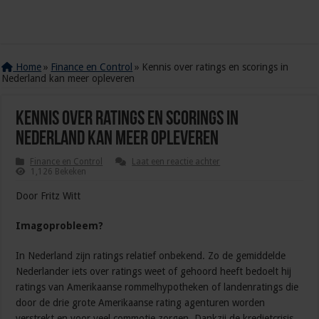
Home
»
Finance en Control
»
Kennis over ratings en scorings in
Nederland kan meer opleveren
Kennis over ratings en scorings in
Nederland kan meer opleveren
Finance en Control
Laat een reactie achter
1,126 Bekeken
Door Fritz Witt
Imagoprobleem?
In Nederland zijn ratings relatief onbekend. Zo de gemiddelde
Nederlander iets over ratings weet of gehoord heeft bedoelt hij
ratings van Amerikaanse rommelhypotheken of landenratings die
door de drie grote Amerikaanse rating agenturen worden
verstrekt en voor veel commotie zorgen. Dankzij de kredietcrisis