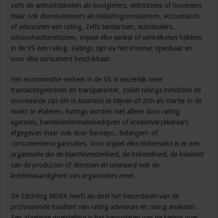
zelfs de ambachtslieden als loodgieters, elektriciens of hoveniers
maar ook dienstverleners als belastingconsulenten, accountants
of advocaten een rating. Zelfs tandartsen, autodealers,
schoonheidsinstituten, vrijwel elke winkel of winkelketen hebben
in de VS een rating. Ratings zijn via het internet openbaar en
voor elke consument beschikbaar.
Het economische verkeer in de VS is wezenlijk meer
transactiegedreven en transparanter, zodat ratings inmiddels de
voorwaarde zijn om in business te blijven of zich als starter in de
markt te etaleren. Ratings worden niet alleen door rating
agencies, handelsinformatiebedrijven of kredietverzekeraars
afgegeven maar ook door beroeps-, belangen- of
consumentenorganisaties. Voor vrijwel elke nichemarkt is er een
organisatie die de klanttevredenheid, de bekendheid, de kwaliteit
van de producten of diensten en uiteraard ook de
kredietwaardigheid van organisaties meet.
De Stichting NORA heeft als doel het bevorderen van de
professionele kwaliteit van rating adviseurs en rating analisten.
Een afgeleide doelstelling is het bevorderen van de kennis over