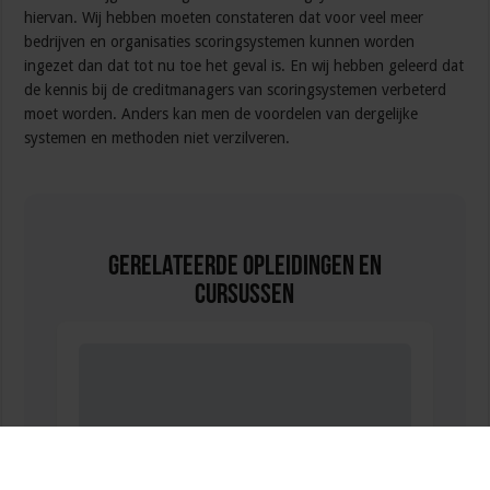
hiervan. Wij hebben moeten constateren dat voor veel meer
bedrijven en organisaties scoringsystemen kunnen worden
ingezet dan dat tot nu toe het geval is. En wij hebben geleerd dat
de kennis bij de creditmanagers van scoringsystemen verbeterd
moet worden. Anders kan men de voordelen van dergelijke
systemen en methoden niet verzilveren.
Gerelateerde Opleidingen en
Cursussen