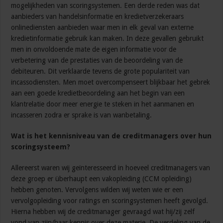
mogelijkheden van scoringsystemen. Een derde reden was dat
aanbieders van handelsinformatie en kredietverzekeraars
onlinediensten aanbieden waar men in elk geval van externe
kredietinformatie gebruik kan maken. In deze gevallen gebruikt
men in onvoldoende mate de eigen informatie voor de
verbetering van de prestaties van de beoordeling van de
debiteuren. Dit verklaarde tevens de grote populariteit van
incassodiensten. Men moet overcompenseert blijkbaar het gebrek
aan een goede kredietbeoordeling aan het begin van een
klantrelatie door meer energie te steken in het aanmanen en
incasseren zodra er sprake is van wanbetaling.
Wat is het kennisniveau van de creditmanagers over hun
scoringsysteem?
Allereerst waren wij geïnteresseerd in hoeveel creditmanagers van
deze groep er überhaupt een vakopleiding (CCM opleiding)
hebben genoten. Vervolgens wilden wij weten wie er een
vervolgopleiding voor ratings en scoringsystemen heeft gevolgd.
Hierna hebben wij de creditmanager gevraagd wat hij/zij zelf
vond van zijn/haar kennis over deze materie. De verdeling van de