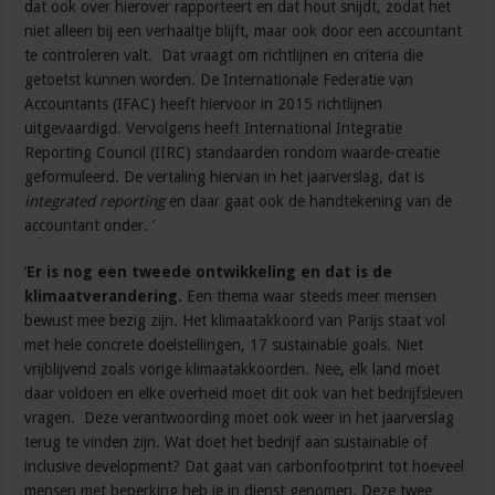
dat ook over hierover rapporteert en dat hout snijdt, zodat het
niet alleen bij een verhaaltje blijft, maar ook door een accountant
te controleren valt. Dat vraagt om richtlijnen en criteria die
getoetst kunnen worden. De Internationale Federatie van
Accountants (IFAC) heeft hiervoor in 2015 richtlijnen
uitgevaardigd. Vervolgens heeft International Integratie
Reporting Council (IIRC) standaarden rondom waarde-creatie
geformuleerd. De vertaling hiervan in het jaarverslag, dat is
integrated reporting
en daar gaat ook de handtekening van de
accountant onder. ’
‘
Er is nog een tweede ontwikkeling en dat is de
klimaatverandering.
Een thema waar steeds meer mensen
bewust mee bezig zijn. Het klimaatakkoord van Parijs staat vol
met hele concrete doelstellingen, 17 sustainable goals. Niet
vrijblijvend zoals vorige klimaatakkoorden. Nee, elk land moet
daar voldoen en elke overheid moet dit ook van het bedrijfsleven
vragen. Deze verantwoording moet ook weer in het jaarverslag
terug te vinden zijn. Wat doet het bedrijf aan sustainable of
inclusive development? Dat gaat van carbonfootprint tot hoeveel
mensen met beperking heb je in dienst genomen. Deze twee