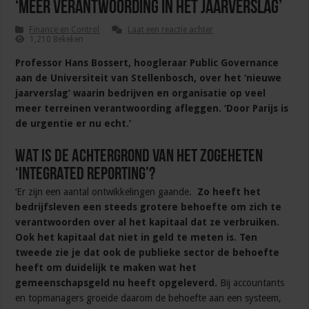
‘Meer verantwoording in het jaarverslag’
Finance en Control
Laat een reactie achter
1,210 Bekeken
Professor Hans Bossert, hoogleraar Public Governance
aan de Universiteit van Stellenbosch, over het ‘nieuwe
jaarverslag’ waarin bedrijven en organisatie op veel
meer terreinen verantwoording afleggen. ‘Door Parijs is
de urgentie er nu echt.’
Wat is de achtergrond van het zogeheten
‘Integrated Reporting’?
‘Er zijn een aantal ontwikkelingen gaande.
Zo heeft het
bedrijfsleven een steeds grotere behoefte om zich te
verantwoorden over al het kapitaal dat ze verbruiken.
Ook het kapitaal dat niet in geld te meten is. Ten
tweede zie je dat ook de publieke sector de behoefte
heeft om duidelijk te maken wat het
gemeenschapsgeld nu heeft opgeleverd.
Bij accountants
en topmanagers groeide daarom de behoefte aan een systeem,