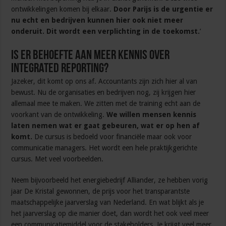
ontwikkelingen komen bij elkaar.
Door Parijs is de urgentie er
nu echt en bedrijven kunnen hier ook niet meer
onderuit. Dit wordt een verplichting in de toekomst.
’
Is er behoefte aan meer kennis over
Integrated Reporting?
Jazeker, dit komt op ons af. Accountants zijn zich hier al van
bewust. Nu de organisaties en bedrijven nog, zij krijgen hier
allemaal mee te maken. We zitten met de training echt aan de
voorkant van de ontwikkeling.
We willen mensen kennis
laten nemen wat er gaat gebeuren, wat er op hen af
komt.
De cursus is bedoeld voor financiële maar ook voor
communicatie managers. Het wordt een hele praktijkgerichte
cursus. Met veel voorbeelden.
Neem bijvoorbeeld het energiebedrijf Alliander, ze hebben vorig
jaar De Kristal gewonnen, de prijs voor het transparantste
maatschappelijke jaarverslag van Nederland. En wat blijkt als je
het jaarverslag op die manier doet, dan wordt het ook veel meer
een communicatiemiddel voor de stakeholders. Je krijgt veel meer