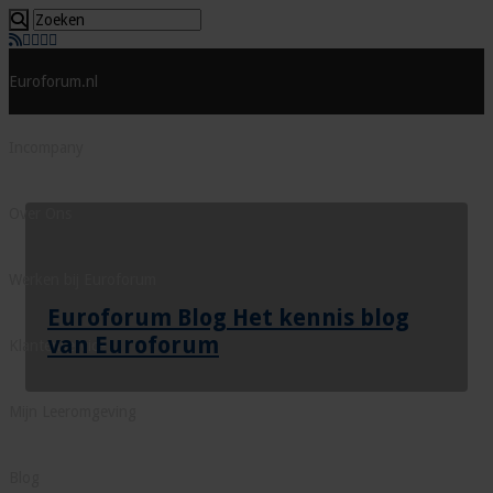
Euroforum.nl
Incompany
Over Ons
Werken bij Euroforum
Euroforum Blog Het kennis blog
van Euroforum
Klantenservice
Mijn Leeromgeving
Blog