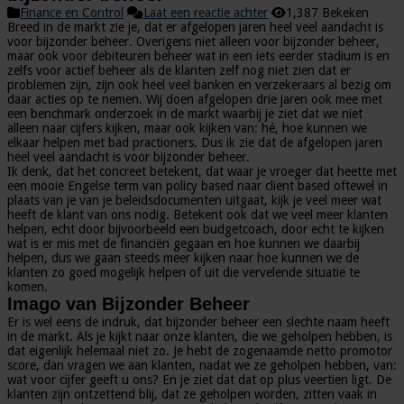
Finance en Control
Laat een reactie achter
1,387 Bekeken
Breed in de markt zie je, dat er afgelopen jaren heel veel aandacht is
voor bijzonder beheer. Overigens niet alleen voor bijzonder beheer,
maar ook voor debiteuren beheer wat in een iets eerder stadium is en
zelfs voor actief beheer als de klanten zelf nog niet zien dat er
problemen zijn, zijn ook heel veel banken en verzekeraars al bezig om
daar acties op te nemen. Wij doen afgelopen drie jaren ook mee met
een benchmark onderzoek in de markt waarbij je ziet dat we niet
alleen naar cijfers kijken, maar ook kijken van: hé, hoe kunnen we
elkaar helpen met bad practioners. Dus ik zie dat de afgelopen jaren
heel veel aandacht is voor bijzonder beheer.
Ik denk, dat het concreet betekent, dat waar je vroeger dat heette met
een mooie Engelse term van policy based naar client based oftewel in
plaats van je van je beleidsdocumenten uitgaat, kijk je veel meer wat
heeft de klant van ons nodig. Betekent ook dat we veel meer klanten
helpen, echt door bijvoorbeeld een budgetcoach, door echt te kijken
wat is er mis met de financiën gegaan en hoe kunnen we daarbij
helpen, dus we gaan steeds meer kijken naar hoe kunnen we de
klanten zo goed mogelijk helpen of uit die vervelende situatie te
komen.
Imago van Bijzonder Beheer
Er is wel eens de indruk, dat bijzonder beheer een slechte naam heeft
in de markt. Als je kijkt naar onze klanten, die we geholpen hebben, is
dat eigenlijk helemaal niet zo. Je hebt de zogenaamde netto promotor
score, dan vragen we aan klanten, nadat we ze geholpen hebben, van:
wat voor cijfer geeft u ons? En je ziet dat dat op plus veertien ligt. De
klanten zijn ontzettend blij, dat ze geholpen worden, zitten vaak in