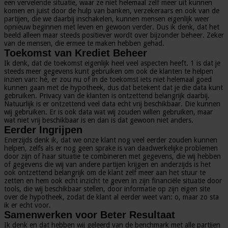
een vervelende situatie, waar ze niet helemaal zelf meer uit kunnen
komen en juist door de hulp van banken, verzekeraars en ook van de
partijen, die we daarbij inschakelen, kunnen mensen eigenlijk weer
opnieuw beginnen met leven en gewoon verder. Dus ik denk, dat het
beeld alleen maar steeds positiever wordt over bijzonder beheer. Zeker
van de mensen, die ermee te maken hebben gehad.
Toekomst van Krediet Beheer
Ik denk, dat de toekomst eigenlijk heel veel aspecten heeft. 1 is dat je
steeds meer gegevens kunt gebruiken om ook de klanten te helpen
inzien van: hé, er zou nu of in de toekomst iets niet helemaal goed
kunnen gaan met de hypotheek, dus dat betekent dat je die data kunt
gebruiken. Privacy van de klanten is ontzettend belangrijk daarbij.
Natuurlijk is er ontzettend veel data echt vrij beschikbaar. Die kunnen
wij gebruiken. Er is ook data wat wij zouden willen gebruiken, maar
wat niet vrij beschikbaar is en dan is dat gewoon niet anders.
Eerder Ingrijpen
Enerzijds denk ik, dat we onze klant nog veel eerder zouden kunnen
helpen, zelfs als er nog geen sprake is van daadwerkelijke problemen
door zijn of haar situatie te combineren met gegevens, die wij hebben
of gegevens die wij van andere partijen krijgen en anderzijds is het
ook ontzettend belangrijk om de klant zelf meer aan het stuur te
zetten en hem ook echt inzicht te geven in zijn financiële situatie door
tools, die wij beschikbaar stellen, door informatie op zijn eigen site
over de hypotheek, zodat de klant al eerder weet van: o, maar zo sta
ik er echt voor.
Samenwerken voor Beter Resultaat
Ik denk en dat hebben wij geleerd van de benchmark met alle partijen