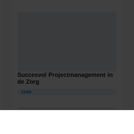
Succesvol Projectmanagement in
de Zorg
ZORG