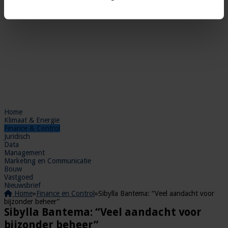
Home
Klimaat & Energie
Finance & Control
Juridisch
Data
Management
Marketing en Communicatie
Bouw
Vastgoed
Nieuwsbrief
Home
»
Finance en Control
»
Sibylla Bantema: “Veel aandacht voor
bijzonder beheer”
Sibylla Bantema: “Veel aandacht voor
bijzonder beheer”