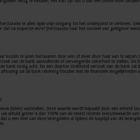
ingdelen terug te betalen. Het kan zijn dat u dan een boete moet betalen
her)taxatie te allen tijde vrije toegang tot het onderpand te verlenen. 
er dat na inspectie en/of (her)taxatie naar het oordeel van geldgever wens
ar kosten te laten hertaxeren door een of meer door haar aan te wijzen 
erzoek van de bank aanvullende of vervangende zekerheid te stellen. De b
 de bank nodig acht. Na een daartoe strekkend verzoek van de bank zal de
 aflossing zal de bank rekening houden met de financiële mogelijkheden v
)
euw (laten) vaststellen. Deze waarde wordt bepaald door een erkend taxa
t dat uw schuld groter is dan 100% van de meest recente executiewaarde v
 dat u een deel van deze leningdelen al tijdens de looptijd van dit leni
rm.