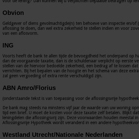
voor de lening? Dan kunnen wij u verplichten bepaalde bedragen op len
Obvion
Geldgever of diens gevolmachtigde(n) ten behoeve van inspectie en/of (
aflossing te doen, dan wel extra zekerheid te stellen indien en voor zov
van een aflosvorm.
ING
Voorts heeft de bank te allen tijde de bevoegdheid het onderpand op ha
dan de voorgaande taxatie, dan is de schuldenaar verplicht op eerste v
stellen van de hiervoor bedoelde zekerheid, een bedrag af te lossen dat
verrichten. Bij het bepalen van de hoogte en het schema van deze extra
zal geen vergoeding of extra rente verschuldigd zijn.
ABN Amro/Florius
(onderstaande tekst is van toepassing voor de aflossingsvrije hypotheek
De bank mag steeds na minstens vijf jaar de waarde van uw woning opni
tijd een brief. U moet de kosten voor deze taxatie zelf betalen. Blijk
leningdelen die aflossingsvrij zijn. Deze voorwaarden houden meestal in
Aflossingsvrije Hypotheek wordt veranderd in een andere hypotheekvo
Westland Utrecht/Nationale Nederlanden