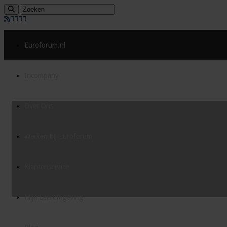
Euroforum.nl
Incompany
Over Ons
Werken bij Euroforum
Klantenservice
Mijn Leeromgeving