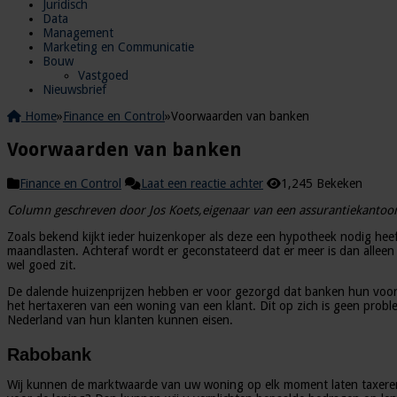
Juridisch
Data
Management
Marketing en Communicatie
Bouw
Vastgoed
Nieuwsbrief
Home
»
Finance en Control
»
Voorwaarden van banken
Voorwaarden van banken
Finance en Control
Laat een reactie achter
1,245 Bekeken
Column geschreven door Jos Koets,eigenaar van een assurantiekantoor,
Zoals bekend kijkt ieder huizenkoper als deze een hypotheek nodig hee
maandlasten. Achteraf wordt er geconstateerd dat er meer is dan alle
wel goed zit.
De dalende huizenprijzen hebben er voor gezorgd dat banken hun voorwa
het hertaxeren van een woning van een klant. Dit op zich is geen prob
Nederland van hun klanten kunnen eisen.
Rabobank
Wij kunnen de marktwaarde van uw woning op elk moment laten taxeren