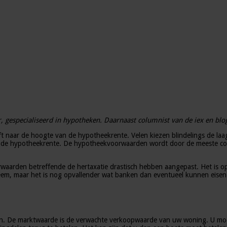
 gespecialiseerd in hypotheken. Daarnaast columnist van de iex en blo
ft naar de hoogte van de hypotheekrente. Velen kiezen blindelings de laa
en de hypotheekrente. De hypotheekvoorwaarden wordt door de meeste co
arden betreffende de hertaxatie drastisch hebben aangepast. Het is opva
leem, maar het is nog opvallender wat banken dan eventueel kunnen eise
. De marktwaarde is de verwachte verkoopwaarde van uw woning. U moet 