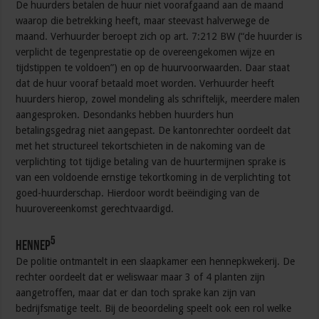
De huurders betalen de huur niet voorafgaand aan de maand
waarop die betrekking heeft, maar steevast halverwege de
maand. Verhuurder beroept zich op art. 7:212 BW (“de huurder is
verplicht de tegenprestatie op de overeengekomen wijze en
tijdstippen te voldoen”) en op de huurvoorwaarden. Daar staat
dat de huur vooraf betaald moet worden. Verhuurder heeft
huurders hierop, zowel mondeling als schriftelijk, meerdere malen
aangesproken. Desondanks hebben huurders hun
betalingsgedrag niet aangepast. De kantonrechter oordeelt dat
met het structureel tekortschieten in de nakoming van de
verplichting tot tijdige betaling van de huurtermijnen sprake is
van een voldoende ernstige tekortkoming in de verplichting tot
goed-huurderschap. Hierdoor wordt beëindiging van de
huurovereenkomst gerechtvaardigd.
5
Hennep
De politie ontmantelt in een slaapkamer een hennepkwekerij. De
rechter oordeelt dat er weliswaar maar 3 of 4 planten zijn
aangetroffen, maar dat er dan toch sprake kan zijn van
bedrijfsmatige teelt. Bij de beoordeling speelt ook een rol welke