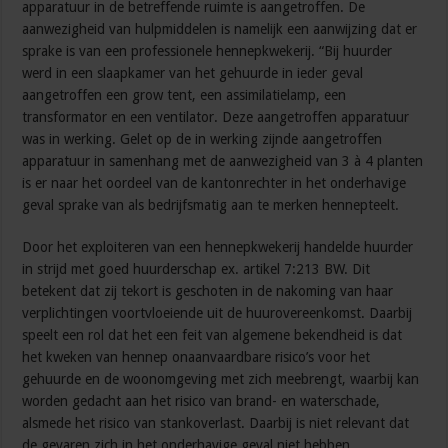
apparatuur in de betreffende ruimte is aangetroffen. De
aanwezigheid van hulpmiddelen is namelijk een aanwijzing dat er
sprake is van een professionele hennepkwekerij. “Bij huurder
werd in een slaapkamer van het gehuurde in ieder geval
aangetroffen een grow tent, een assimilatielamp, een
transformator en een ventilator. Deze aangetroffen apparatuur
was in werking. Gelet op de in werking zijnde aangetroffen
apparatuur in samenhang met de aanwezigheid van 3 à 4 planten
is er naar het oordeel van de kantonrechter in het onderhavige
geval sprake van als bedrijfsmatig aan te merken hennepteelt.
Door het exploiteren van een hennepkwekerij handelde huurder
in strijd met goed huurderschap ex. artikel 7:213 BW. Dit
betekent dat zij tekort is geschoten in de nakoming van haar
verplichtingen voortvloeiende uit de huurovereenkomst. Daarbij
speelt een rol dat het een feit van algemene bekendheid is dat
het kweken van hennep onaanvaardbare risico’s voor het
gehuurde en de woonomgeving met zich meebrengt, waarbij kan
worden gedacht aan het risico van brand- en waterschade,
alsmede het risico van stankoverlast. Daarbij is niet relevant dat
de gevaren zich in het onderhavige geval niet hebben