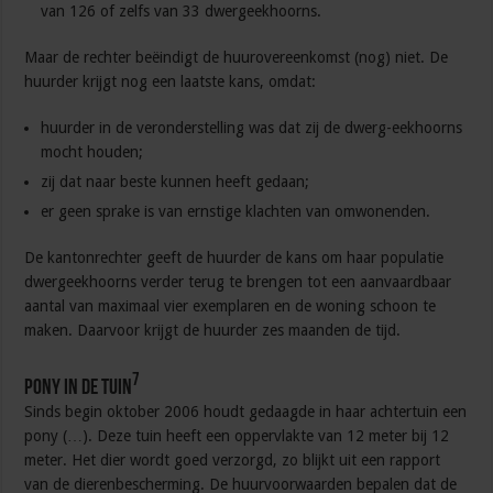
van 126 of zelfs van 33 dwergeekhoorns.
Maar de rechter beëindigt de huurovereenkomst (nog) niet. De
huurder krijgt nog een laatste kans, omdat:
huurder in de veronderstelling was dat zij de dwerg-eekhoorns
mocht houden;
zij dat naar beste kunnen heeft gedaan;
er geen sprake is van ernstige klachten van omwonenden.
De kantonrechter geeft de huurder de kans om haar populatie
dwergeekhoorns verder terug te brengen tot een aanvaardbaar
aantal van maximaal vier exemplaren en de woning schoon te
maken. Daarvoor krijgt de huurder zes maanden de tijd.
7
Pony in de tuin
Sinds begin oktober 2006 houdt gedaagde in haar achtertuin een
pony (…). Deze tuin heeft een oppervlakte van 12 meter bij 12
meter. Het dier wordt goed verzorgd, zo blijkt uit een rapport
van de dierenbescherming. De huurvoorwaarden bepalen dat de