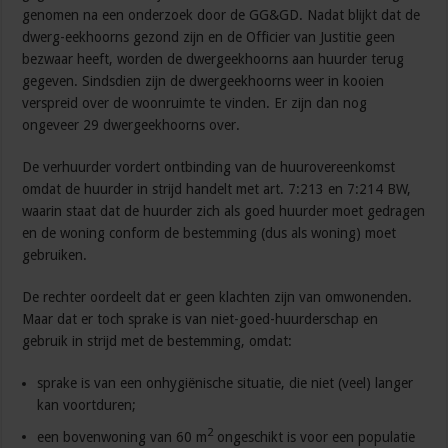
genomen na een onderzoek door de GG&GD. Nadat blijkt dat de
dwerg-eekhoorns gezond zijn en de Officier van Justitie geen
bezwaar heeft, worden de dwergeekhoorns aan huurder terug
gegeven. Sindsdien zijn de dwergeekhoorns weer in kooien
verspreid over de woonruimte te vinden. Er zijn dan nog
ongeveer 29 dwergeekhoorns over.
De verhuurder vordert ontbinding van de huurovereenkomst
omdat de huurder in strijd handelt met art. 7:213 en 7:214 BW,
waarin staat dat de huurder zich als goed huurder moet gedragen
en de woning conform de bestemming (dus als woning) moet
gebruiken.
De rechter oordeelt dat er geen klachten zijn van omwonenden.
Maar dat er toch sprake is van niet-goed-huurderschap en
gebruik in strijd met de bestemming, omdat:
sprake is van een onhygiënische situatie, die niet (veel) langer
kan voortduren;
2
een bovenwoning van 60 m
ongeschikt is voor een populatie