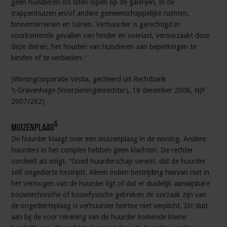
geen huisdieren los laten lopen op de galerijen, in de
trappenhuizen en/of andere gemeenschappelijke ruimten,
binnenterreinen en tuinen. Verhuurder is gerechtigd in
voorkomende gevallen van hinder en overlast, veroorzaakt door
deze dieren, het houden van huisdieren aan beperkingen te
binden of te verbieden.’
(Woningcorporatie Vestia, geciteerd uit Rechtbank
‘s-Gravenhage (Voorzieningenrechter), 18 december 2006, NJF
2007/282)
6
Muizenplaag
De huurder klaagt over een muizenplaag in de woning. Andere
huurders in het complex hebben geen klachten. De rechter
oordeelt als volgt. “Goed huurderschap vereist, dat de huurder
zelf ongedierte bestrijdt. Alleen indien bestrijding hiervan niet in
het vermogen van de huurder ligt of dat er duidelijk aanwijsbare
bouwtechnische of bouwfysische gebreken de oorzaak zijn van
de ongedierteplaag is verhuurder hiertoe niet verplicht. Dit sluit
aan bij de voor rekening van de huurder komende kleine