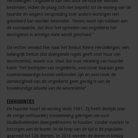
herstellingen. Ongedierte kan niet door de huurder worden
bestreden, indien de plaag zich niet beperkt tot de woning van de
huurder en wegens verspreiding over andere woningen niet
geïsoleerd kan worden bestreden. Tevens moet zijn voldaan aan
de voorwaarde, dat door het optreden van ongedierte het
woongenot in ernstige mate wordt geschaad.”
De rechter verwijst hier naar het Besluit Kleine Herstellingen, een
belangrijk besluit (dat dwingende regels geeft voor huur van
woonruimte), waarin o.a. staat dat voor rekening van huurder
komt: “het bestrijden van ongedierte, voorzover daaraan geen
noemenswaardige kosten verbonden zijn en voorzover de
aanwezigheid van dit ongedierte geen gevolg is van de
bouwkundige situatie van de woonruimte”
Eekhoorntjes
De huurder huurt de woning sinds 1981. Zij heeft destijds (van
de vorige verhuurder) toestemming gekregen om voor
studiedoeleinden dwergeekhoorns te houden, zonder overlast te
bezorgen aan de buren. In de loop van de tijd is de populatie
gegroeid tot 126 diertjes. In 2013 worden de dieren in beslag