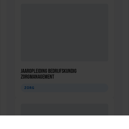
Jaaropleiding Bedrijfskundig
Zorgmanagement
ZORG