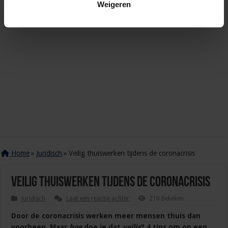
Weigeren
Home
»
Juridisch
»
Veilig thuiswerken tijdens de coronacrisis
Veilig thuiswerken tijdens de coronacrisis
Juridisch
Laat een reactie achter
210 Bekeken
Door de coronacrisis werken meer mensen thuis dan
voorheen.
Maar
hoe
doe je dat
veilig
?
4 tips om op een