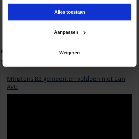
Alles toestaan
Aanpassen
Home
»
Tag:
DPO
Weigeren
Tag Archief:
DPO
Minstens 83 gemeenten voldoen niet aan
AVG