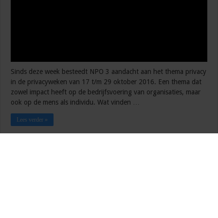
Sinds deze week besteedt NPO 3 aandacht aan het thema privacy
in de privacyweken van 17 t/m 29 oktober 2016. Een thema dat
zowel impact heeft op de bedrijfsvoering van organisaties, maar
ook op de mens als individu. Wat vinden …
Lees verder »