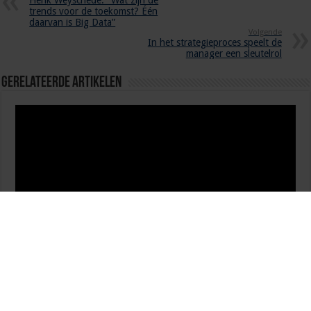
Henk Weyschede: “Wat zijn de
trends voor de toekomst? Één
daarvan is Big Data”
Volgende
In het strategieproces speelt de
manager een sleutelrol
Gerelateerde Artikelen
Waterstof in de Smart Energy Hub: samen werken aan
de energietransitie