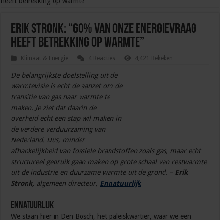
heeft betrekking op warmte”
Erik Stronk: “60% van onze energievraag
heeft betrekking op warmte”
Klimaat & Energie
4 Reacties
4,421 Bekeken
De belangr
ijkste doelstelling uit de
warmtevisie is echt de aanzet om de
transitie van gas naar warmte te
maken. Je ziet dat daarin de
overheid echt een stap wil maken in
de verdere
verduurzaming van
Nederland. Dus, minder
afhankelijkheid van fossiele brandstoffen zoals gas, maar echt
structureel gebruik gaan maken op grote schaal van restwarmte
uit de industrie en duurzame warmte uit de grond. –
Erik
Stronk,
algemeen directeur,
Ennatuurlijk
Ennatuurlijk
We staan hier in Den Bosch, het paleiskwartier, waar we een