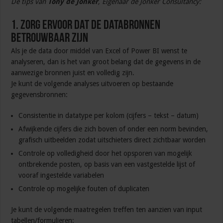
De tips van
Tony de Jonker
, Eigenaar de Jonker Consultancy:
1. Zorg ervoor dat de databronnen
betrouwbaar zijn
Als je de data door middel van Excel of Power BI wenst te
analyseren, dan is het van groot belang dat de gegevens in de
aanwezige bronnen juist en volledig zijn.
Je kunt de volgende analyses uitvoeren op bestaande
gegevensbronnen:
Consistentie in datatype per kolom (cijfers – tekst – datum)
Afwijkende cijfers die zich boven of onder een norm bevinden,
grafisch uitbeelden zodat uitschieters direct zichtbaar worden
Controle op volledigheid door het opsporen van mogelijk
ontbrekende posten, op basis van een vastgestelde lijst of
vooraf ingestelde variabelen
Controle op mogelijke fouten of duplicaten
Je kunt de volgende maatregelen treffen ten aanzien van input
tabellen/formulieren: