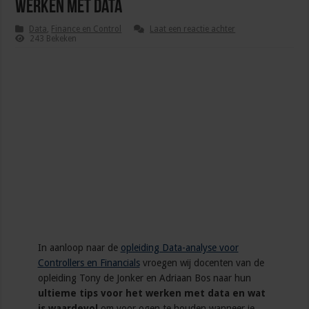
werken met data
Data
,
Finance en Control
Laat een reactie achter
243 Bekeken
In aanloop naar de
opleiding Data-analyse voor
Controllers en Financials
vroegen wij docenten van de
opleiding Tony de Jonker en Adriaan Bos naar hun
ultieme tips voor het werken met data en wat
is waardevol
om voor ogen te houden wanneer je