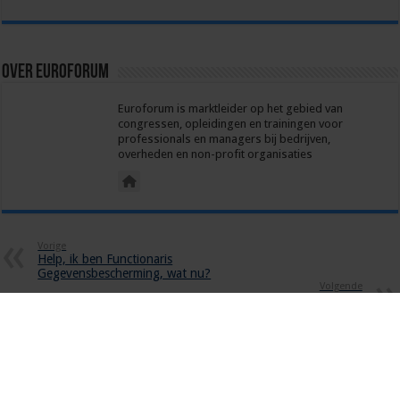
Over euroforum
Euroforum is marktleider op het gebied van
congressen, opleidingen en trainingen voor
professionals en managers bij bedrijven,
overheden en non-profit organisaties
Vorige
Help, ik ben Functionaris
Gegevensbescherming, wat nu?
Volgende
Business controller, stap uit je
comfort zone
Gerelateerde Artikelen