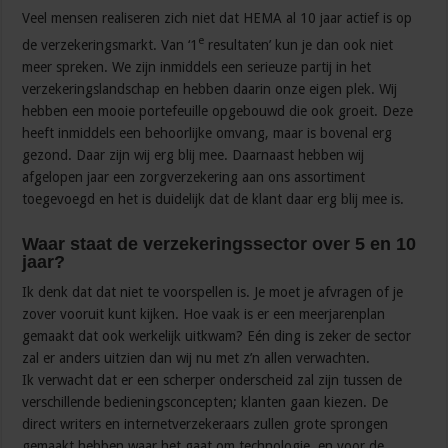
Veel mensen realiseren zich niet dat HEMA al 10 jaar actief is op
e
de verzekeringsmarkt. Van ‘1
resultaten’ kun je dan ook niet
meer spreken. We zijn inmiddels een serieuze partij in het
verzekeringslandschap en hebben daarin onze eigen plek. Wij
hebben een mooie portefeuille opgebouwd die ook groeit. Deze
heeft inmiddels een behoorlijke omvang, maar is bovenal erg
gezond. Daar zijn wij erg blij mee. Daarnaast hebben wij
afgelopen jaar een zorgverzekering aan ons assortiment
toegevoegd en het is duidelijk dat de klant daar erg blij mee is.
Waar staat de verzekeringssector over 5 en 10
jaar?
Ik denk dat dat niet te voorspellen is. Je moet je afvragen of je
zover vooruit kunt kijken. Hoe vaak is er een meerjarenplan
gemaakt dat ook werkelijk uitkwam? Eén ding is zeker de sector
zal er anders uitzien dan wij nu met z’n allen verwachten.
Ik verwacht dat er een scherper onderscheid zal zijn tussen de
verschillende bedieningsconcepten; klanten gaan kiezen. De
direct writers en internetverzekeraars zullen grote sprongen
gemaakt hebben waar het gaat om technologie, en voor de