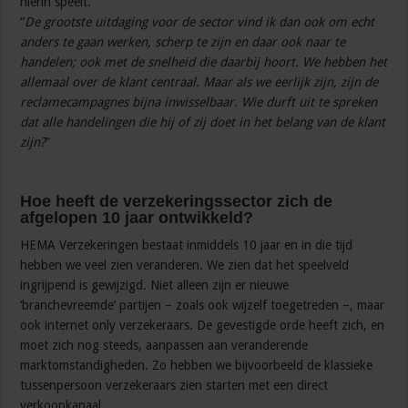
hierin speelt.
“
De grootste uitdaging voor de sector vind ik dan ook om echt
anders te gaan werken, scherp te zijn en daar ook naar te
handelen; ook met de snelheid die daarbij hoort. We hebben het
allemaal over de klant centraal. Maar als we eerlijk zijn, zijn de
reclamecampagnes bijna inwisselbaar. Wie durft uit te spreken
dat alle handelingen die hij of zij doet in het belang van de klant
zijn?
”
Hoe heeft de verzekeringssector zich de
afgelopen 10 jaar ontwikkeld?
HEMA Verzekeringen bestaat inmiddels 10 jaar en in die tijd
hebben we veel zien veranderen. We zien dat het speelveld
ingrijpend is gewijzigd. Niet alleen zijn er nieuwe
‘branchevreemde’ partijen – zoals ook wijzelf toegetreden –, maar
ook internet only verzekeraars. De gevestigde orde heeft zich, en
moet zich nog steeds, aanpassen aan veranderende
marktomstandigheden. Zo hebben we bijvoorbeeld de klassieke
tussenpersoon verzekeraars zien starten met een direct
verkoopkanaal.