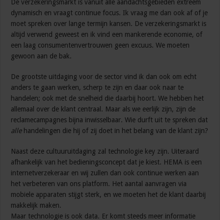
De verzekeringsmarkt is vanuit alle aandachtsgebieden extreem
dynamisch en vraagt continue focus. Ik vraag me dan ook af of je
moet spreken over lange termijn kansen. De verzekeringsmarkt is
altijd verwend geweest en ik vind een mankerende economie, of
een laag consumentenvertrouwen geen excuus. We moeten
gewoon aan de bak.
De grootste uitdaging voor de sector vind ik dan ook om echt
anders te gaan werken, scherp te zijn en daar ook naar te
handelen; ook met de snelheid die daarbij hoort. We hebben het
allemaal over de klant centraal. Maar als we eerlijk zijn, zijn de
reclamecampagnes bijna inwisselbaar. Wie durft uit te spreken dat
alle
handelingen die hij of zij doet in het belang van de klant zijn?
Naast deze cultuuruitdaging zal technologie key zijn. Uiteraard
afhankelijk van het bedieningsconcept dat je kiest. HEMA is een
internetverzekeraar en wij zullen dan ook continue werken aan
het verbeteren van ons platform. Het aantal aanvragen via
mobiele apparaten stijgt sterk, en we moeten het de klant daarbij
makkelijk maken.
Maar technologie is ook data. Er komt steeds meer informatie