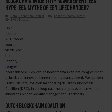
Blockchain in identity management; een
hype, een mythe of een lifechanger?
Data
,
Finance en Control
Laat een reactie achter
1,060 Bekeken
Op 13
februari
2019 wordt
voor de
vierde keer
het
e-
Identity
congres
georganiseerd. Een van de hoofdthema’s van het congres is het
gebruik van innovatie binnen identity management. We spraken
Frans van Ette, coalition manager bij de Dutch Blockchain
Coalition (DBC), in aanloop naar het congres over een van de
innovaties binnen identity management: Blockchain.
Dutch Blockchain Coalition