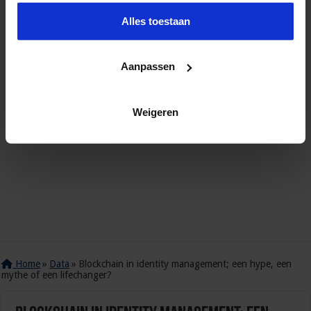
Alles toestaan
Aanpassen
Weigeren
Home
»
Data
»
Blockchain in identity management; een hype, een
mythe of een lifechanger?