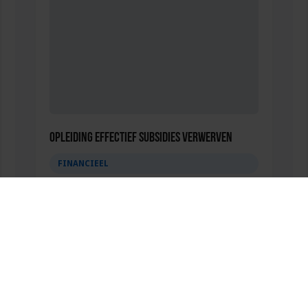
Opleiding Effectief subsidies verwerven
FINANCIEEL
tweet