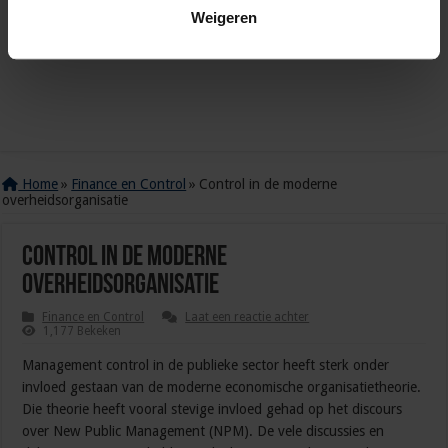
Weigeren
Home
»
Finance en Control
»
Control in de moderne
overheidsorganisatie
Control in de moderne
overheidsorganisatie
Finance en Control
Laat een reactie achter
1,177 Bekeken
Management control in de publieke sector heeft sterk onder
invloed gestaan van de moderne economische organisatietheorie.
Die theorie heeft vooral stevige invloed gehad op het discours
over New Public Management (NPM). De vele discussies en