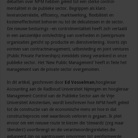
debatten over NPM hebben geleid tot een sterke control-
mentaliteit in de publieke sector. Begrippen als klant-
leverancierrelatie, efficiency, marktwerking, flexibiliteit en
kosteneffectiviteit behoren nu tot de delicatessen in de sector.
Die nieuwe besturings –en controlmentaliteit heeft zich vertaald
in een aanzienlijke ontvlechting van overheden in (semi)private
organisaties gericht op productie en dienstverlening. Voorts zijn
vormen van contractmanagement, uitbesteding en joint ventures
(Public Private Partnerships) inmiddels stevig verankerd in onze
publieke sector. Het ‘New Public Management’ heeft in feite het
management van de private sector overgenomen.
In dit artikel, geschreven door
Ed Vosselman
,hoogleraar
Accounting aan de Radboud Universiteit Nijmegen en hoogleraar
Management Control van de Publieke Sector aan de Vrije
Universiteit Amsterdam, wordt beschreven hoe NPM heeft geleid
tot de constructie van de economische mens en hoe in dat
constructieproces veel waardevols verloren is gegaan. Ik pleit
ervoor om een nieuwe route te kiezen die ‘stewards’ (zeg maar
‘dienders’) voortbrengt en die verantwoordingsrelaties die
gebaseerd zijn op wantrouwen omvormen tot geinformeerde