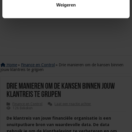
Weigeren
Home
»
Finance en Control
»
Drie manieren om de kansen binnen
jouw klantreis te grijpen
Drie manieren om de kansen binnen jouw
klantreis te grijpen
Finance en Control
Laat een reactie achter
126 Bekeken
De klantreis van jouw financiële organisatie is een
onuitputbare bron van waardevolle data. De data
gebruik je om de klantbeleving te verbeteren en om