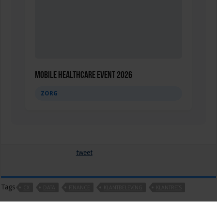
Mobile Healthcare Event 2026
ZORG
tweet
Tags
CX
DATA
FINANCE
KLANTBELEVING
KLANTREIS