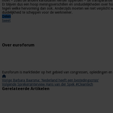
moet – zoals de andere kandidaten eerder opperden – de transparantie
Er blijven dus een hoop meningsverschillen en onduidelijkheden over ho
tegen welke hervorming dan ook. Anderzijds moeten we niet verplicht wor
duidelijkheid te scheppen voor de werknemer.
Delen
tweet
Over euroforum
Euroforum is marktleider op het gebied van congressen, opleidingen en 
Vorige
Barbara Baarsma: ‘Nederland heeft een bestedingscrisis’
Volgende
Sprekersinterview Hans van der Spek #Cleantech
Gerelateerde Artikelen