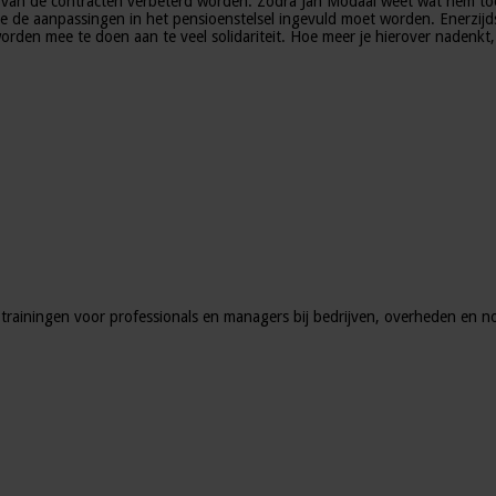
 van de contracten verbeterd worden. Zodra Jan Modaal weet wat hem to
e de aanpassingen in het pensioenstelsel ingevuld moet worden. Enerzijds
den mee te doen aan te veel solidariteit. Hoe meer je hierover nadenkt, d
trainingen voor professionals en managers bij bedrijven, overheden en no