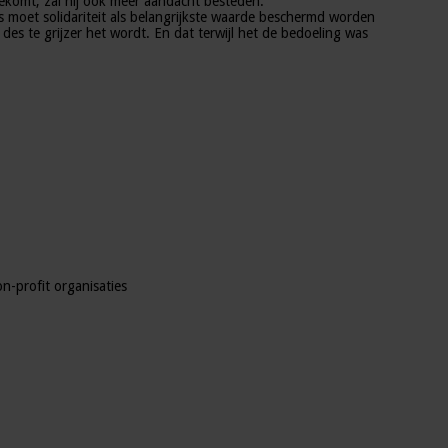
ekomt, zal hij ook meer aandacht besteden.
 moet solidariteit als belangrijkste waarde beschermd worden
es te grijzer het wordt. En dat terwijl het de bedoeling was
n-profit organisaties