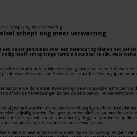
elsel schept nog meer verwarring
elsel schept nog meer verwarring
ag een debat gehouden over een verandering binnen het pensi
nodig heeft om op lange termijn houdbaar te zijn. Maar welke 
pleitte vooral voor betrokkenheid van gepensioneerden. Het pensioen bet
t pleidooi van Marianne van Gelder over solidariteit. Een begrip dat voo
benadrukte wel dat deze in twee belangrijke en duidelijke richtingen kon
ars af van de herverdelingen binnen de pensioenen. Te veel verschille
g moet afgeschaft worden. Als het aan Valkenburg ligt werkt de Nederland
lers vrijwillig worden. Dus geen pensioenplicht, maar meer keuze in de
rzichtelijker systeem zou de consument ‘getriggerd’ worden en op die m
 om een duidelijk beeld te schetsen voor de werknemer.
betekent namelijk meer afhakers en dus een lagere risicodeling. Volgens V