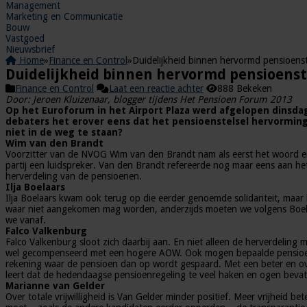
Management
Marketing en Communicatie
Bouw
Vastgoed
Nieuwsbrief
Home
»
Finance en Control
»
Duidelijkheid binnen hervormd pensioenst
Duidelijkheid binnen hervormd pensioenst
Finance en Control
Laat een reactie achter
888 Bekeken
Door: Jeroen Kluizenaar, blogger tijdens Het Pensioen Forum 2013
Op het Euroforum in het Airport Plaza werd afgelopen dinsd
debaters het erover eens dat het pensioenstelsel hervorming 
niet in de weg te staan?
Wim van den Brandt
Voorzitter van de NVOG Wim van den Brandt nam als eerst het woord en 
partij een luidspreker. Van den Brandt refereerde nog maar eens aan he
herverdeling van de pensioenen.
Ilja Boelaars
Ilja Boelaars kwam ook terug op die eerder genoemde solidariteit, maar 
waar niet aangekomen mag worden, anderzijds moeten we volgens Boela
we vanaf.
Falco Valkenburg
Falco Valkenburg sloot zich daarbij aan. En niet alleen de herverdelin
wel gecompenseerd met een hogere AOW. Ook mogen bepaalde pensioenpei
rekening waar de pensioen dan op wordt gespaard. Met een beter en ove
leert dat de hedendaagse pensioenregeling te veel haken en ogen bevat
Marianne van Gelder
Over totale vrijwilligheid is Van Gelder minder positief. Meer vrijheid 