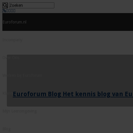
Euroforum.nl
Incompany
Over Ons
Werken bij Euroforum
Euroforum Blog Het kennis blog van E
Klantenservice
Mijn Leeromgeving
Blog