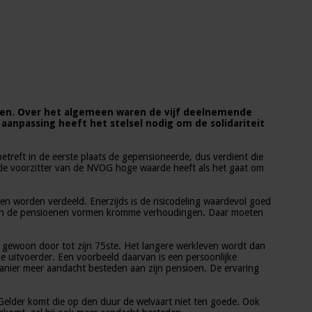
oen. Over het algemeen waren de vijf deelnemende
aanpassing heeft het stelsel nodig om de solidariteit
reft in de eerste plaats de gepensioneerde, dus verdient die
r de voorzitter van de NVOG hoge waarde heeft als het gaat om
den worden verdeeld. Enerzijds is de risicodeling waardevol goed
n in de pensioenen vormen kromme verhoudingen. Daar moeten
er gewoon door tot zijn 75ste. Het langere werkleven wordt dan
 uitvoerder. Een voorbeeld daarvan is een persoonlijke
anier meer aandacht besteden aan zijn pensioen. De ervaring
an Gelder komt die op den duur de welvaart niet ten goede. Ook