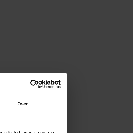
Over
 media te bieden en om ons