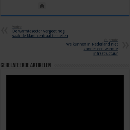
Vorige
De warmtesector vergeet nog
vaak de klant centraal te stellen
Volgende
We kunnen in Nederland niet
zonder een warmte
infrastructuur
Gerelateerde Artikelen