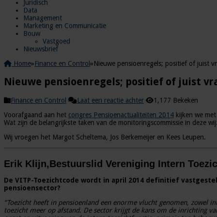
Juridisch
Data
Management
Marketing en Communicatie
Bouw
Vastgoed
Nieuwsbrief
Home
»
Finance en Control
»
Nieuwe pensioenregels; positief of juist
Nieuwe pensioenregels; positief of juist 
Finance en Control
Laat een reactie achter
1,177 Bekeken
Voorafgaand aan het
congres Pensioenactualiteiten 2014
kijken we met
Wat zijn de belangrijkste taken van de monitoringscommissie in deze 
Wij vroegen het Margot Scheltema, Jos Berkemeijer en Kees Leupen.
Erik Klijn,
Bestuurslid Vereniging Intern Toezi
De VITP-Toezichtcode wordt in april 2014 definitief vastges
pensioensector?
“Toezicht heeft in pensioenland een enorme vlucht genomen, zowel inter
toezicht meer op afstand. De sector krijgt de kans om de inrichting v