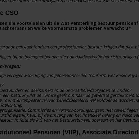
e van het intern toezichtorgaan zelf en daarnaast ook van het bestuur e
ie CSO
isen die voortvloeien uit de Wet versterking bestuur pensioen
uw achterban) en welke voornaamste problemen verwacht u?’
aardoor pensioenfondsen een professioneler bestuur krijgen dat past bi
iggen bij de belanghebbenden die ook daadwerkelijk het risico dragen
en/vragen:
dige vertegenwoordiging van gepensioneerden (conform wet Koser Kaya 
s?
e bestuurders en deelnemers in de diverse beleidsorganen te vinden?
n een bestuur juist de ruimte geeft om naar de gewenste geschiktheid to
te, ‘mind’ en ‘appearance’ (van beleidsbepalers) wel voldoende worden n
Toelichting:
sorganisatie, Commissies en Verantwoordingsorgaan niet teveel ‘lagen’ 
urslid eigenlijk wel bij de omvang van het financieel belang en risico v
Bestuur in feite als RvT van het Bestuursbureau opereert en het Bestuur
stitutioneel Pensioen (VIIP), Associate Directo