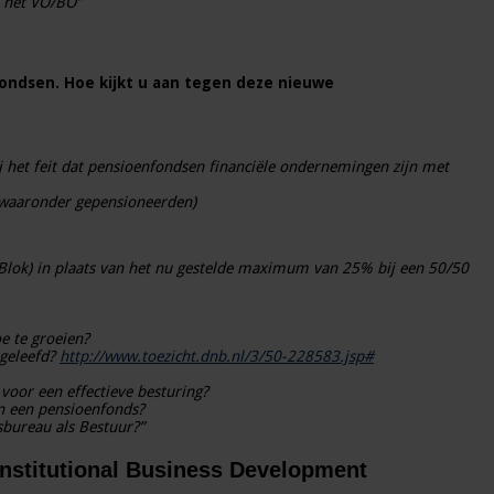
n het VO/BO”
fondsen. Hoe kijkt u aan tegen deze nieuwe
j het feit dat pensioenfondsen financiële ondernemingen zijn met
 (waaronder gepensioneerden)
Blok) in plaats van het nu gestelde maximum van 25% bij een 50/50
e te groeien?
ageleefd?
http://www.toezicht.dnb.nl/3/50-228583.jsp#
voor een effectieve besturing?
an een pensioenfonds?
sbureau als Bestuur?”
rInstitutional Business Development