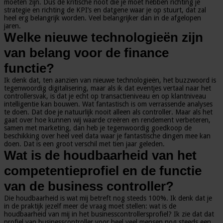
moeten zijn. Dus de kritische noot die je moet hebben richting je
strategie en richting de KPI’s en datgene waar je op stuurt, dat zal
heel erg belangrijk worden. Veel belangrijker dan in de afgelopen
jaren.
Welke nieuwe technologieën zijn
van belang voor de finance
functie?
Ik denk dat, ten aanzien van nieuwe technologieën, het buzzwoord is
tegenwoordig digitalisering, maar als ik dat eventjes vertaal naar het
controllersvak, is dat je echt op transactieniveau en op klantniveau
intelligentie kan bouwen. Wat fantastisch is om verrassende analyses
te doen. Dat doe je natuurlijk nooit alleen als controller. Maar als het
gaat over hoe kunnen wij waarde creëren en rendement verbeteren,
samen met marketing, dan heb je tegenwoordig goedkoop de
beschikking over heel veel data waar je fantastische dingen mee kan
doen. Dat is een groot verschil met tien jaar geleden.
Wat is de houdbaarheid van het
competentieprofiel en de functie
van de business controller?
Die houdbaarheid is wat mij betreft nog steeds 100%. Ik denk dat je
in de praktijk jezelf meer de vraag moet stellen: wat is de
houdbaarheid van mij in het businesscontrollersprofiel? Ik zie dat dat
profiel van businesscontroller voor heel veel mensen nog steeds een