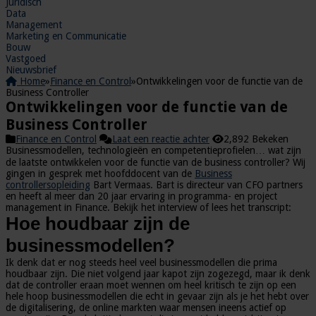
Juridisch
Data
Management
Marketing en Communicatie
Bouw
Vastgoed
Nieuwsbrief
Home
»
Finance en Control
»
Ontwikkelingen voor de functie van de
Business Controller
Ontwikkelingen voor de functie van de
Business Controller
Finance en Control
Laat een reactie achter
2,892 Bekeken
Businessmodellen, technologieën en competentieprofielen… wat zijn
de laatste ontwikkelen voor de functie van de business controller? Wij
gingen in gesprek met hoofddocent van de
Business
controllersopleiding
Bart Vermaas. Bart is directeur van CFO partners
en heeft al meer dan 20 jaar ervaring in programma- en project
management in Finance. Bekijk het interview of lees het transcript:
Hoe houdbaar zijn de
businessmodellen?
Ik denk dat er nog steeds heel veel businessmodellen die prima
houdbaar zijn. Die niet volgend jaar kapot zijn zogezegd, maar ik denk
dat de controller eraan moet wennen om heel kritisch te zijn op een
hele hoop businessmodellen die echt in gevaar zijn als je het hebt over
de digitalisering, de online markten waar mensen ineens actief op