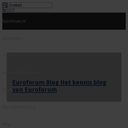
Euroforum.nl
Incompany
Over Ons
Werken bij Euroforum
Euroforum Blog Het kennis blog
van Euroforum
Klantenservice
Mijn Leeromgeving
Blog