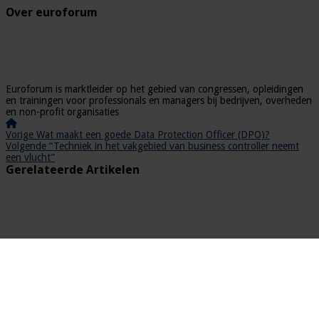
Over euroforum
Euroforum is marktleider op het gebied van congressen, opleidingen
en trainingen voor professionals en managers bij bedrijven, overheden
en non-profit organisaties
Vorige
Wat maakt een goede Data Protection Officer (DPO)?
Volgende
“Techniek in het vakgebied van business controller neemt
een vlucht”
Gerelateerde Artikelen
E-book Future of Payments