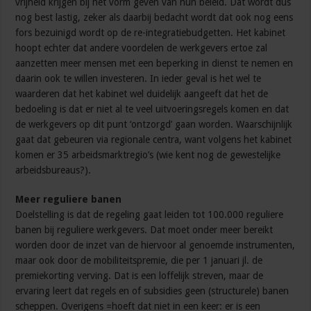
vrijheid krijgen bij het vorm geven van hun beleid. Dat wordt dus
nog best lastig, zeker als daarbij bedacht wordt dat ook nog eens
fors bezuinigd wordt op de re-integratiebudgetten. Het kabinet
hoopt echter dat andere voordelen de werkgevers ertoe zal
aanzetten meer mensen met een beperking in dienst te nemen en
daarin ook te willen investeren. In ieder geval is het wel te
waarderen dat het kabinet wel duidelijk aangeeft dat het de
bedoeling is dat er niet al te veel uitvoeringsregels komen en dat
de werkgevers op dit punt ‘ontzorgd’ gaan worden. Waarschijnlijk
gaat dat gebeuren via regionale centra, want volgens het kabinet
komen er 35 arbeidsmarktregio’s (wie kent nog de gewestelijke
arbeidsbureaus?).
Meer reguliere banen
Doelstelling is dat de regeling gaat leiden tot 100.000 reguliere
banen bij reguliere werkgevers. Dat moet onder meer bereikt
worden door de inzet van de hiervoor al genoemde instrumenten,
maar ook door de mobiliteitspremie, die per 1 januari jl. de
premiekorting verving. Dat is een loffelijk streven, maar de
ervaring leert dat regels en of subsidies geen (structurele) banen
scheppen. Overigens =hoeft dat niet in een keer: er is een