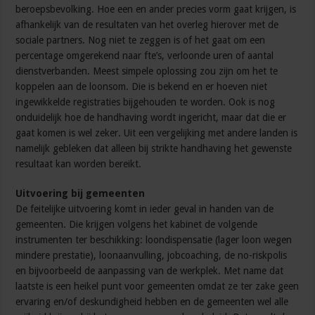
beroepsbevolking. Hoe een en ander precies vorm gaat krijgen, is
afhankelijk van de resultaten van het overleg hierover met de
sociale partners. Nog niet te zeggen is of het gaat om een
percentage omgerekend naar fte’s, verloonde uren of aantal
dienstverbanden. Meest simpele oplossing zou zijn om het te
koppelen aan de loonsom. Die is bekend en er hoeven niet
ingewikkelde registraties bijgehouden te worden. Ook is nog
onduidelijk hoe de handhaving wordt ingericht, maar dat die er
gaat komen is wel zeker. Uit een vergelijking met andere landen is
namelijk gebleken dat alleen bij strikte handhaving het gewenste
resultaat kan worden bereikt.
Uitvoering bij gemeenten
De feitelijke uitvoering komt in ieder geval in handen van de
gemeenten. Die krijgen volgens het kabinet de volgende
instrumenten ter beschikking: loondispensatie (lager loon wegen
mindere prestatie), loonaanvulling, jobcoaching, de no-riskpolis
en bijvoorbeeld de aanpassing van de werkplek. Met name dat
laatste is een heikel punt voor gemeenten omdat ze ter zake geen
ervaring en/of deskundigheid hebben en de gemeenten wel alle