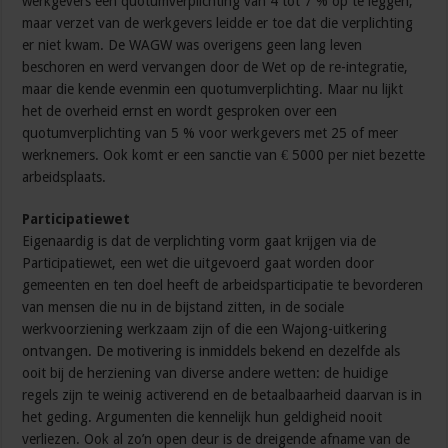
werkgevers een quotumverplichting van 4 tot 7 % op te leggen,
maar verzet van de werkgevers leidde er toe dat die verplichting
er niet kwam. De WAGW was overigens geen lang leven
beschoren en werd vervangen door de Wet op de re-integratie,
maar die kende evenmin een quotumverplichting. Maar nu lijkt
het de overheid ernst en wordt gesproken over een
quotumverplichting van 5 % voor werkgevers met 25 of meer
werknemers. Ook komt er een sanctie van € 5000 per niet bezette
arbeidsplaats.
Participatiewet
Eigenaardig is dat de verplichting vorm gaat krijgen via de
Participatiewet, een wet die uitgevoerd gaat worden door
gemeenten en ten doel heeft de arbeidsparticipatie te bevorderen
van mensen die nu in de bijstand zitten, in de sociale
werkvoorziening werkzaam zijn of die een Wajong-uitkering
ontvangen. De motivering is inmiddels bekend en dezelfde als
ooit bij de herziening van diverse andere wetten: de huidige
regels zijn te weinig activerend en de betaalbaarheid daarvan is in
het geding. Argumenten die kennelijk hun geldigheid nooit
verliezen. Ook al zo’n open deur is de dreigende afname van de