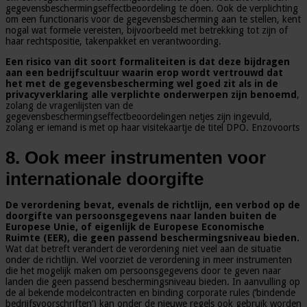
gegevensbeschermingseffectbeoordeling te doen. Ook de verplichting
om een functionaris voor de gegevensbescherming aan te stellen, kent
nogal wat formele vereisten, bijvoorbeeld met betrekking tot zijn of
haar rechtspositie, takenpakket en verantwoording.
Een risico van dit soort formaliteiten is dat deze bijdragen
aan een bedrijfscultuur waarin erop wordt vertrouwd dat
het met de gegevensbescherming wel goed zit als in de
privacyverklaring alle verplichte onderwerpen zijn benoemd
,
zolang de vragenlijsten van de
gegevensbeschermingseffectbeoordelingen netjes zijn ingevuld,
zolang er iemand is met op haar visitekaartje de titel DPO. Enzovoorts
8. Ook meer instrumenten voor
internationale doorgifte
De verordening bevat, evenals de richtlijn, een verbod op de
doorgifte van persoonsgegevens naar landen buiten de
Europese Unie, of eigenlijk de Europese Economische
Ruimte (EER), die geen passend beschermingsniveau bieden.
Wat dat betreft verandert de verordening niet veel aan de situatie
onder de richtlijn. Wel voorziet de verordening in meer instrumenten
die het mogelijk maken om persoonsgegevens door te geven naar
landen die geen passend beschermingsniveau bieden. In aanvulling op
de al bekende modelcontracten en binding corporate rules (‘bindende
bedrijfsvoorschriften’) kan onder de nieuwe regels ook gebruik worden