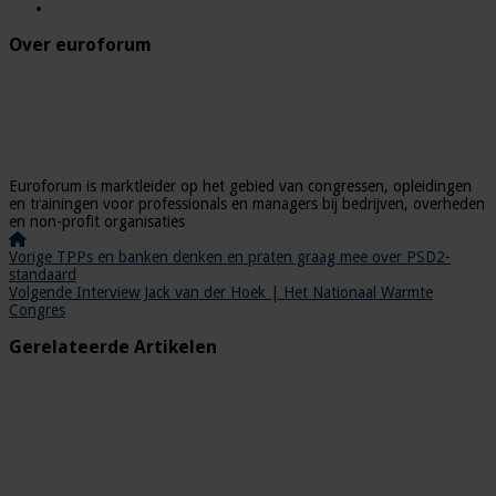
Over euroforum
Euroforum is marktleider op het gebied van congressen, opleidingen
en trainingen voor professionals en managers bij bedrijven, overheden
en non-profit organisaties
Vorige
TPPs en banken denken en praten graag mee over PSD2-
standaard
Volgende
Interview Jack van der Hoek | Het Nationaal Warmte
Congres
Gerelateerde Artikelen