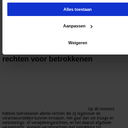
Dit artikel betreft het tweede deel van een tweeluik over
de Algemene Verordening Gegevensbescherming (AVG),
Alles toestaan
waarin wordt ingegaan op de tien belangrijkste
veranderingen die de verordening gaat brengen.
Het eerste
deel nog niet gelezen? Lees hier het artikel
.
In dit tweede
deel staan de volgende onderwerpen centraal: 6. de rechten
Aanpassen
van betrokkenen, 7. nieuwe formaliteiten, 8. internationale
gegevensdoorgifte, 9. het Comité en ten slotte 10. de
verhoogde boetes.
Weigeren
6. Meer (en meer gedetailleerde)
rechten voor betrokkenen
Op dit moment
hebben betrokkenen allerlei rechten die zij tegenover de
verantwoordelijke kunnen inroepen. Het gaat dan om inzage en
verbeterings- of verwijderingsrechten, en het daaruit afgeleide
vergeetrecht, alsmede verzetsrechten met betrekking tot