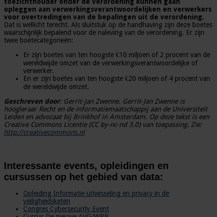
toezichthouder onder de verordening kunnen gaan
opleggen aan verwerkingsverantwoordelijken en verwerkers
voor overtredingen van de bepalingen uit de verordening.
Dat is wellicht terecht. Als sluitstuk op de handhaving zijn deze boetes
waarschijnlijk bepalend voor de naleving van de verordening. Er zijn
twee boetecategorieën:
Er zijn boetes van ten hoogste €10 miljoen of 2 procent van de
wereldwijde omzet van de verwerkingsverantwoordelijke of
verwerker.
En er zijn boetes van ten hoogste €20 miljoen of 4 procent van
de wereldwijde omzet.
Geschreven door
: Gerrit-Jan Zwenne. Gerrit-Jan Zwenne is
hoogleraar Recht en de informatiemaatschappij aan de Universiteit
Leiden en advocaat bij Brinkhof in Amsterdam. Op deze tekst is een
Creative Commons Licentie (CC by-nc-nd 3.0) van toepassing. Zie:
http://creativecommons.nl
Interessante events, opleidingen en
cursussen op het gebied van data:
Opleiding Informatie-uitwisseling en privacy in de
veiligheidsketen
Congres Cybersecurity Event
Cursus De nieuwe AVG/WBP