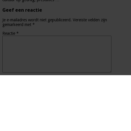
Geef een reactie
Je e-mailadres wordt niet gepubliceerd.
Vereiste velden zijn
gemarkeerd met
*
Reactie
*
Naam
*
E-mail
*
Site
Mijn naam, e-mail en site opslaan in deze browser voor de
volgende keer wanneer ik een reactie plaats.