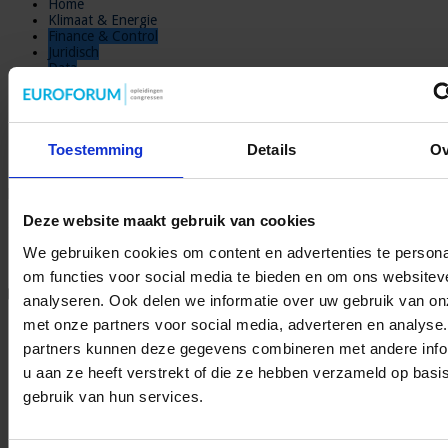
Home
Klimaat & Energie
Finance & Control
Juridisch
Data
Management
Marketing en Communicatie
Bouw
Vastgoed
Nieuwsbrief
Toestemming
Details
Ov
Home
»
Data
»
10 belangrijke veranderingen die de AVG gaat
brengen – deel 2
Deze website maakt gebruik van cookies
10 belangrijke veranderingen die de AVG
We gebruiken cookies om content en advertenties te persona
gaat brengen – deel 2
om functies voor social media te bieden en om ons websitev
Data
,
Finance en Control
,
Juridisch
Laat een reactie achter
analyseren. Ook delen we informatie over uw gebruik van on
2,864 Bekeken
met onze partners voor social media, adverteren en analyse
Op 25 mei 2018 treedt de Algemene Verordening
partners kunnen deze gegevens combineren met andere info
Gegevensbescherming (AVG) in werking. Als het gaat om de
u aan ze heeft verstrekt of die ze hebben verzameld op basi
verwerking van persoonsgegevens hebben we vanaf dat moment niet
meer te maken met de Wet bescherming persoonsgegevens, maar
gebruik van hun services.
met nieuwe regels die in de hele Europese Unie gelijk zijn. Wat
betekent dat?