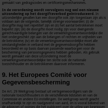
gemaakt van gedragscodes en certificeringsmechanismes.
In de verordening wordt vervolgens nog wel een nieuwe
uitzondering op het doorgifteverbod geïntroduceerd.
In
uitzonderlijke gevallen kan een doorgifte ook zijn toegestaan zijn als is
voldaan aan de volgende, tamelijk strenge voorwaarden: (i) de
doorgifte mag niet repetitief zijn en (ii) het aantal betrokkenen moet
beperkt zijn; (iii) de doorgifte moet nodig zijn voor dwingende
gerechtvaardigde belangen van de verwerkingsverantwoordelijke die
niet ondergeschikt zijn aan de belangen of rechten en vrijheden van
de betrokkene; (iv) en de verwerkingsverantwoordelijke moet alle
omstandigheden in verband met de gegevensdoorgifte hebben
beoordeeld en op basis daarvan passende waarborgen voor de
bescherming van persoonsgegevens hebben geboden. Als gebruik
wordt gemaakt van deze uitzondering moet de
verwerkingsverantwoordelijke ten slotte ook de nationale
toezichthouder en de betrokkenen daarover informeren.
9. Het Europees Comité voor
Gegevensbescherming
De Art. 29 Werkgroep bestaat uit vertegenwoordigers van de
nationale toezichthouders in de verschillende lidstaten en van de
Commissie en andere EU-instellingen. De werkgroep wordt geacht
onafhankelijk te zijn en raadgevend van aard, en is vooral bekend van
de adviezen of opinies die het publiceert over de uitleg van begrippen