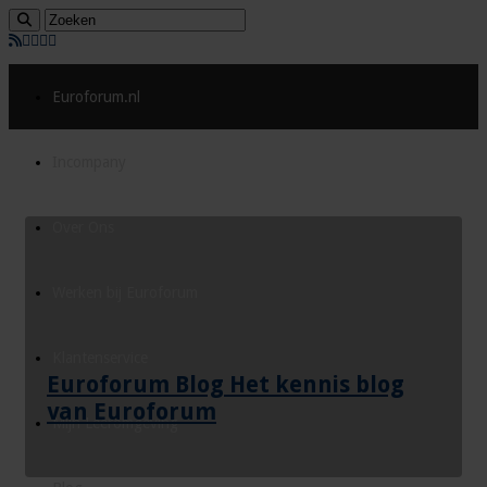
Euroforum.nl
Incompany
Over Ons
Werken bij Euroforum
Klantenservice
Euroforum Blog Het kennis blog
van Euroforum
Mijn Leeromgeving