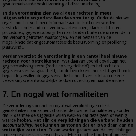
geautomatiseerde besluitvorming of direct marketing.
In de verordening zien we al deze rechten in meer
uitgewerkte en gedetailleerde vorm terug
. Onder de nieuwe
regels moet er veel meer informatie aan betrokkenen worden
verstrekt, onder andere over bewaartermijnen, klachtrechten en -
procedures, gegevensdoorgiften naar landen buiten de unie en de in
dat verband getroffen waarborgen, en het bestaan van de
mogelijkheid dat er geautomatiseerde besluitvorming en profilering
plaatsvindt.
Verder voorziet de verordening in een aantal heel nieuwe
rechten voor betrokkenen
. Wat daarvan vooral opvalt zijn het
gegevenswissingsrecht (‘recht op vergetelheid’) en het recht op
gegevensoverdraagbaarheid, dat de betrokkene het recht geeft om in
bepaalde gevallen de gegevens die hij heeft verstrekt aan de éne
verwerkingsverantwoordelijke te doen overdragen naar de andere.
7. En nogal wat formaliteiten
De verordening voorziet in nogal wat verplichtingen die ik
gemakshalve maar samenvat onder de noemer ‘formaliteiten’, zonder
dat ik daarmee de suggestie willen wekken dat deze geen of weinig
waarde hebben.
Het zijn de verplichtingen die verband houden
accountability
, het kunnen aantonen dat er is voldaan aan de
wettelijke vereisten.
Er kan worden gedacht aan de verplichtingen
om een register van verwerkingsactiviteiten bij te houdenof om een