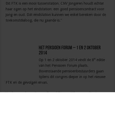
Dit FTK is een mooi tussenstation. CNV Jongeren houdt echter
haar ogen op het eindstation: een goed pensioencontract voor
jong en oud. Dát eindstation kunnen we enkel bereiken door de
toekomstdialoog, die nu gaande is.”
Het Pensioen Forum – 1 en 2 oktober
2014
e
Op 1 en 2 oktober 2014 vindt de 8
editie
van het Pensioen Forum plaats.
Bovenstaande pensioenbestuurders gaan
tijdens dit congres dieper in op het nieuwe
FTK en de gevolgen ervan.
Verdere sprekers zijn o.a. Gerard Riemen (Algemeen directeur
Pensioenfederatie), Emilie Schols (Lid RvT Pensioenfonds DNB)
en Ton Heerts (Voorzitter FNV).