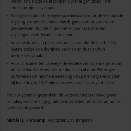
verder aan, nu ze de afgelopen 5 jaar al gemiddeld 10%
indexatie zijn misgelopen.
Werkgevers omdat de lagere premiekosten door de versoberde
regeling grotendeels teniet wordt gedaan door zwaardere
premie-eisen. Ruimte in de premie voor reparatie van
regelingen en indexatie verdampen.
Voor besturen van pensioenfondsen, omdat de overheid het
laatste stukje beleidsvrijheid van hen en dus van hun
deelnemers afpakt.
Voor consumenten vanwege de verdere vertragende groei van
de Nederlandse economie, omdat alleen al door 5% hogere
buffereisen de inkomensbesteding van pensioengerechtigden
bij invoering in 2015 minstens een paar miljard gaat dalen.
Tot slot generiek gesproken: dit wetsvoorstel is onnavolgbaar
complex, leidt tot stijging uitvoeringskosten, en wordt ad hoc en
overhaast ingevoerd.
Michiel J. Hietkamp
, voorzitter CNV Jongeren