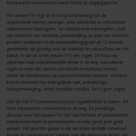
transparante communicatie waren hierbij de uitgangspunten.
Het nieuwe FTK legt de focus op bescherming van de
opgebouwde rechten (strenger, meer zekerheid) en introduceert
stabiliserende maatregelen. De stabiliserende maatregelen, zoals
het uitsmeren van schokken, premiestelling op basis van verwacht
prudent rendement en de beleidsdekkingsgraad als 12-maands
gemiddelde zijn gunstig voor de stabiliteit en robuustheid van het
stelsel. In die zin is het nieuwe FTK een zegen. De focus op
zekerheid staat indexatieambitie echter in de weg. Aanvullende
regels en eisen ten aanzien van herstel en indexatie kunnen
verder de beleidsruimte van pensioenfondsen inperken. Hierdoor
kunnen besturen hun belangrijkste taak, evenwichtige
belangenafweging, steeds moeilijker invullen. Dat is geen zegen.
Ook lijkt het FTK pensioencontracten ingewikkelder te maken. Dit
staat transparante communicatie in de weg. De jarenlange
discussie over het nieuwe FTK met veel techniek en polariserende
standpunten heeft de pensioensector in ieder geval geen goed
gedaan. Het grootste gevaar is dat we straks eindelijk consensus
binnen de pensioensector hebben over alle technische details van