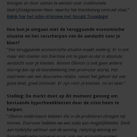
brengen en door samen te werken over traditionele
bedrijfstakgrenzen heen, waarbij het klantbelang centraal staat.
“
Bekijk hier het video-interview met Ronald Touwslager
Hoe kun je omgaan met de teruggaande economische
situatie en het verscherpen van de aandacht voor je
klant?
“
Een teruggaande economische situatie maakt nederig. Er is ook
maar één manier om hiermee om te gaan en dat is absolute
aandacht voor je klanten. Binnen Obvion is ook geen andere
sturing dan op de klantbeleving (net promotor score). Het
nastreven van een duurzame relatie, vanuit het geloof dat wie
goed doet, goed ontmoet. Er zijn voor je klanten, nu en later.
“
Stelling: De markt doet op dit moment genoeg om
bestaande hypotheekklanten door de crisis heen te
helpen.
“
Obvion ondersteunt klanten die in de problemen (dreigen te)
komen. Daarvoor hebben we een scala aan mogelijkheden. Denk
aan tijdelijke verhuur van de woning, restyling woning en
hypotheekrente parkeren maar ook aan accountmanagers,