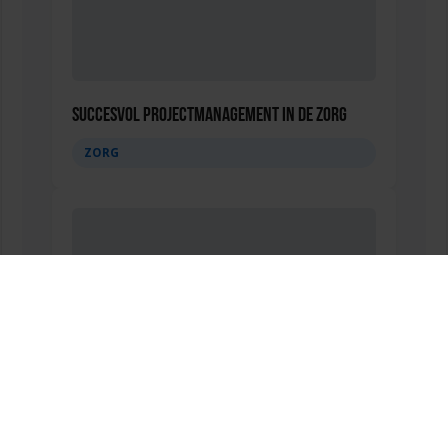
Succesvol Projectmanagement in de Zorg
ZORG
Mobile Healthcare Event 2026