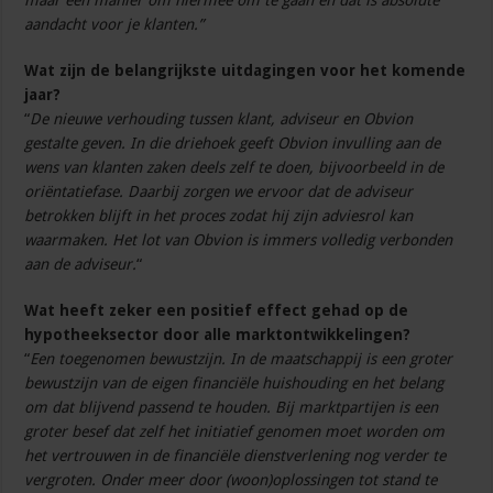
maar een manier om hiermee om te gaan en dat is absolute
aandacht voor je klanten.”
Wat zijn de belangrijkste uitdagingen voor het komende
jaar?
“
De nieuwe verhouding tussen klant, adviseur en Obvion
gestalte geven. In die driehoek geeft Obvion invulling aan de
wens van klanten zaken deels zelf te doen, bijvoorbeeld in de
oriëntatiefase. Daarbij zorgen we ervoor dat de adviseur
betrokken blijft in het proces zodat hij zijn adviesrol kan
waarmaken. Het lot van Obvion is immers volledig verbonden
aan de adviseur.
“
Wat heeft zeker een positief effect gehad op de
hypotheeksector door alle marktontwikkelingen?
“
Een toegenomen bewustzijn. In de maatschappij is een groter
bewustzijn van de eigen financiële huishouding en het belang
om dat blijvend passend te houden. Bij marktpartijen is een
groter besef dat zelf het initiatief genomen moet worden om
het vertrouwen in de financiële dienstverlening nog verder te
vergroten. Onder meer door (woon)oplossingen tot stand te