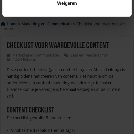
Weigeren
Home
»
Marketing en Communicatie
»
Checklist voor waardevolle
content
Checklist voor waardevolle content
Marketing en Communicatie
Laat een reactie achter
1,554 Bekeken
Deze content checklist (gezien op het blog van Ahava Leibtag) is
handig tijdens het creëren van content. Het helpt je om de
onderdelen van content marketing overzichtelijk te maken.
Hiermee kun je je vervolgens helemaal verdiepen in de content
zelf.
Content checklist
De checklist gebruikt 5 onderdelen:
Vindbaarheid (zoals h1 en h2 tags)