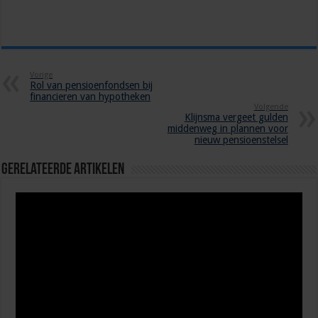
Vorige
Rol van pensioenfondsen bij
financieren van hypotheken
Volgende
Klijnsma vergeet gulden
middenweg in plannen voor
nieuw pensioenstelsel
Gerelateerde Artikelen