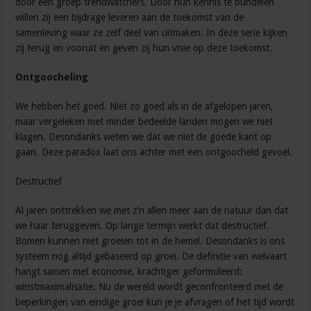
door een groep trendwatchers. Door hun kennis te bundelen
willen zij een bijdrage leveren aan de toekomst van de
samenleving waar ze zelf deel van uitmaken. In deze serie kijken
zij terug en vooruit en geven zij hun visie op deze toekomst.
Ontgoocheling
We hebben het goed. Niet zo goed als in de afgelopen jaren,
maar vergeleken met minder bedeelde landen mogen we niet
klagen. Desondanks weten we dat we niet de goede kant op
gaan. Deze paradox laat ons achter met een ontgoocheld gevoel.
Destructief
Al jaren onttrekken we met z’n allen meer aan de natuur dan dat
we haar teruggeven. Op lange termijn werkt dat destructief.
Bomen kunnen niet groeien tot in de hemel. Desondanks is ons
systeem nog altijd gebaseerd op groei. De definitie van welvaart
hangt samen met economie, krachtiger geformuleerd:
winstmaximalisatie. Nu de wereld wordt geconfronteerd met de
beperkingen van eindige groei kun je je afvragen of het tijd wordt