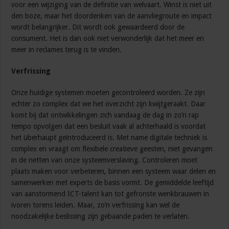
voor een wijziging van de definitie van welvaart. Winst is niet uit
den boze, maar het doordenken van de aanvliegroute en impact
wordt belangrijker. Dit wordt ook gewaardeerd door de
consument. Het is dan ook niet verwonderlijk dat het meer en
meer in reclames terug is te vinden.
Verfrissing
Onze huidige systemen moeten gecontroleerd worden. Ze zijn
echter zo complex dat we het overzicht zijn kwijtgeraakt. Daar
komt bij dat ontwikkelingen zich vandaag de dag in zo’n rap
tempo opvolgen dat een besluit vaak al achterhaald is voordat
het überhaupt geïntroduceerd is. Met name digitale techniek is
complex en vraagt om flexibele creatieve geesten, niet gevangen
in de netten van onze systeemverslaving. Controleren moet
plaats maken voor verbeteren, binnen een systeem waar delen en
samenwerken met experts de basis vormt. De gemiddelde leeftijd
van aanstormend ICT-talent kan tot gefronste wenkbrauwen in
ivoren torens leiden. Maar, zo’n verfrissing kan wel de
noodzakelijke beslissing zijn gebaande paden te verlaten.