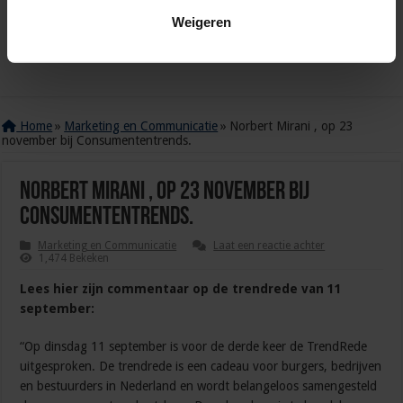
Weigeren
Home
»
Marketing en Communicatie
»
Norbert Mirani , op 23
november bij Consumententrends.
Norbert Mirani , op 23 november bij
Consumententrends.
Marketing en Communicatie
Laat een reactie achter
1,474 Bekeken
Lees hier zijn commentaar op de trendrede van 11
september:
“Op dinsdag 11 september is voor de derde keer de TrendRede
uitgesproken. De trendrede is een cadeau voor burgers, bedrijven
en bestuurders in Nederland en wordt belangeloos samengesteld