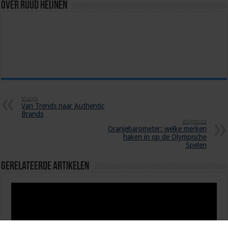
Over Ruud Heijnen
Vorige
Van Trends naar Authentic
Brands
Volgende
Oranjebarometer: welke merken
haken in op de Olympische
Spelen
Gerelateerde Artikelen