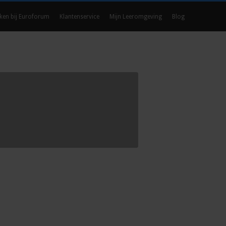
ken bij Euroforum
Klantenservice
Mijn Leeromgeving
Blog