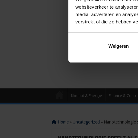
websiteverkeer te analyseren
media, adverteren en analys
verstrekt of die ze hebben v
Weigeren
Klimaat & Energie
Finance & Contr
Home
»
Uncategorized
»
Nanotechnologie sp