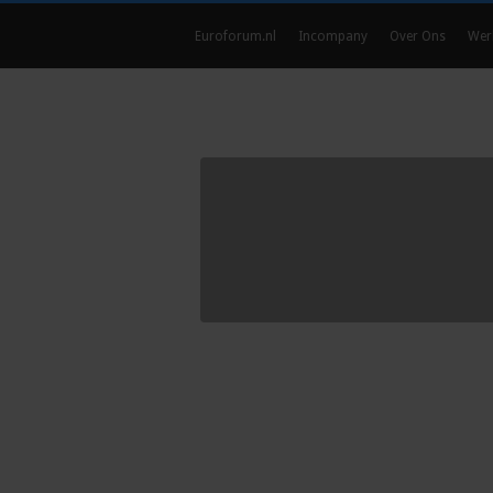
Euroforum.nl
Incompany
Over Ons
Wer