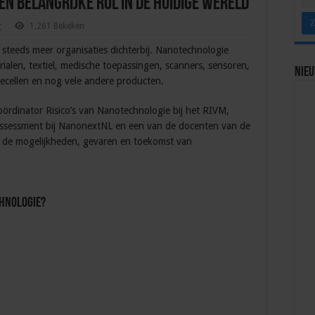
n belangrijke rol in de huidige wereld
r
1,261 Bekeken
steeds meer organisaties dichterbij. Nanotechnologie
ialen, textiel, medische toepassingen, scanners, sensoren,
Nie
ecellen en nog vele andere producten.
ördinator Risico’s van Nanotechnologie bij het RIVM,
Assessment bij NanonextNL en een van de docenten van de
r de mogelijkheden, gevaren en toekomst van
chnologie?