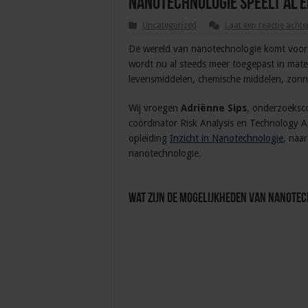
Nanotechnologie speelt al ee
Uncategorized
Laat een reactie achte
De wereld van nanotechnologie komt voor 
wordt nu al steeds meer toegepast in mater
levensmiddelen, chemische middelen, zonn
Wij vroegen
Adriënne Sips
, onderzoeksco
coördinator Risk Analysis en Technology 
opleiding
Inzicht in Nanotechnologie
, naa
nanotechnologie.
Wat zijn de mogelijkheden van nanote