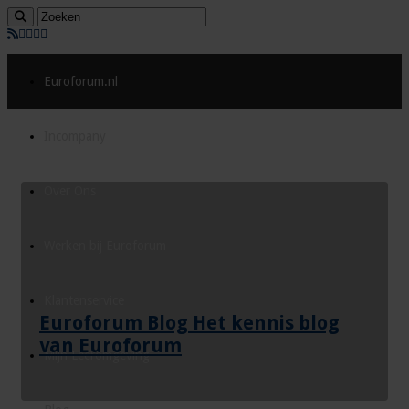
Euroforum.nl
Incompany
Over Ons
Werken bij Euroforum
Klantenservice
Euroforum Blog Het kennis blog
van Euroforum
Mijn Leeromgeving