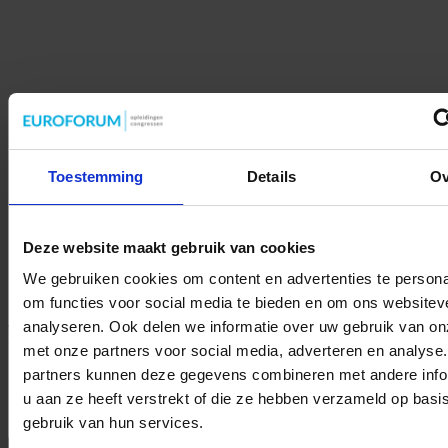
Home
Klimaat & Energie
Toestemming
Details
Ov
Finance & Control
Juridisch
Data
Management
Deze website maakt gebruik van cookies
Marketing en Communicatie
Bouw
We gebruiken cookies om content en advertenties te persona
Vastgoed
Nieuwsbrief
om functies voor social media te bieden en om ons websitev
Home
»
Finance en Control
»
Tips om de klantbeleving in uw
analyseren. Ook delen we informatie over uw gebruik van on
organisatie te verbeteren – deel 1
met onze partners voor social media, adverteren en analyse
partners kunnen deze gegevens combineren met andere info
Tips om de klantbeleving in uw
u aan ze heeft verstrekt of die ze hebben verzameld op basi
organisatie te verbeteren – deel 1
gebruik van hun services.
Finance en Control
2 Reacties
1,514 Bekeken