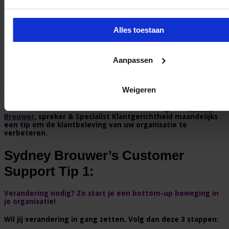
Alles toestaan
Aanpassen
Weigeren
In deze column geeft
Sydney
Brouwer
, spreker & Specialist Klantgerichtheid maandelijks
een tip om de klantbeleving van uw organisatie te
verbeteren.
Sydney Brouwer’s Customer
Support Tip 1:
Verandering nodig? Zo start je een bottom-up beweging in
je organisatie!
Wil jij verandering in gang zetten. Volg dan deze 3 stappen: