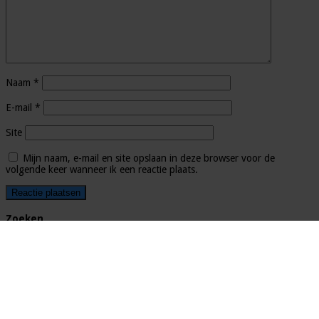
Naam
*
E-mail
*
Site
Mijn naam, e-mail en site opslaan in deze browser voor de
volgende keer wanneer ik een reactie plaats.
Zoeken
Zoeken
naar:
Finance opleidingsoverzicht: