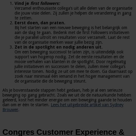
Vind je
first followers:
Verzamel enthousiaste collega’s uit alle delen van de organisatie
die jouw visie delen. Zij zullen je helpen de verandering in gang
te zetten.
Eerst doen, dan praten.
Bij het starten van een nieuwe beweging is het belangrijk om
aan de slag te gaan. Bedenk met de first Followers initiatieven
die je parallel uitrolt en resultaten voor verzamelt. Laat de rest
van de organisatie merken waar jullie bezig zijn.
Zet in de spotlight en nodig anderen uit.
Om een beweging succesvol te laten zijn, is uiteindelijk ook
support van hogerop nodig. Zet de eerste resultaten en de
mooie verhalen van klanten in de spotlight. Door regelmatig
jullie initiatieven en successen te delen, zullen meer collega’s
interesse tonen. Nodig ze uit om mee te doen. Ga daarnaast op
zoek naar minimaal één iemand in het hoger management van
de organisatie die de beweging steunt.
Als je bovenstaande stappen hebt gedaan, heb je al een serieuze
beweging op gang gebracht. Zoals we uit de de natuurkunde hebben
geleerd, kost het minder energie om een beweging gaande te houden
dan om er één te starten.
Lees het uitgebreide artikel van Sydney
Brouwer
.
Congres Customer Experience &