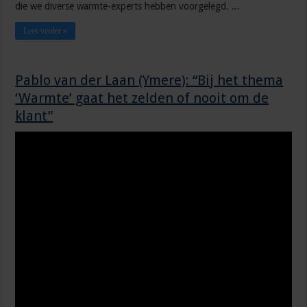
die we diverse warmte-experts hebben voorgelegd. ...
Lees verder »
Pablo van der Laan (Ymere): “Bij het thema
‘Warmte’ gaat het zelden of nooit om de
klant”