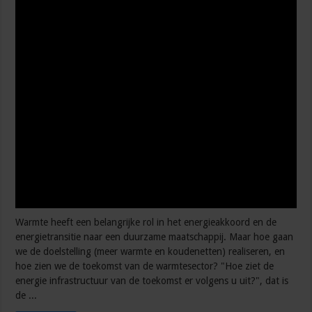
Warmte heeft een belangrijke rol in het energieakkoord en de
energietransitie naar een duurzame maatschappij. Maar hoe gaan
we de doelstelling (meer warmte en koudenetten) realiseren, en
hoe zien we de toekomst van de warmtesector? "Hoe ziet de
energie infrastructuur van de toekomst er volgens u uit?", dat is
de ...