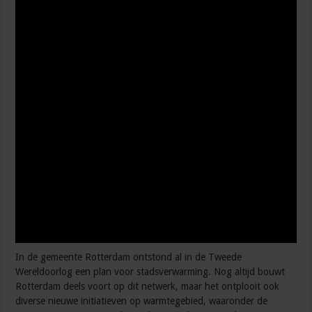
In de gemeente Rotterdam ontstond al in de Tweede
Wereldoorlog een plan voor stadsverwarming. Nog altijd bouwt
Rotterdam deels voort op dit netwerk, maar het ontplooit ook
diverse nieuwe initiatieven op warmtegebied, waaronder de