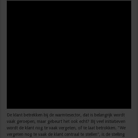
De klant betrekken bij de warmtesector, dat is belangrijk wordt
vaak geroepen, maar gebeurt het ook echt? Bij veel initiatieven
wordt de klant nog te vaak vergeten, of te laat betrokken. "We
vergeten nog te vaak de klant centraal te stellen", is de stelling