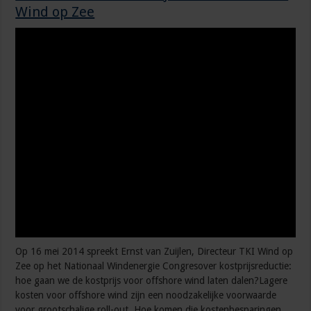
Wind op Zee
Op 16 mei 2014 spreekt Ernst van Zuijlen, Directeur TKI Wind op
Zee op het Nationaal Windenergie Congresover kostprijsreductie:
hoe gaan we de kostprijs voor offshore wind laten dalen?Lagere
kosten voor offshore wind zijn een noodzakelijke voorwaarde
voor grootschalige roll-out. Hoe komen die kostenbesparingen