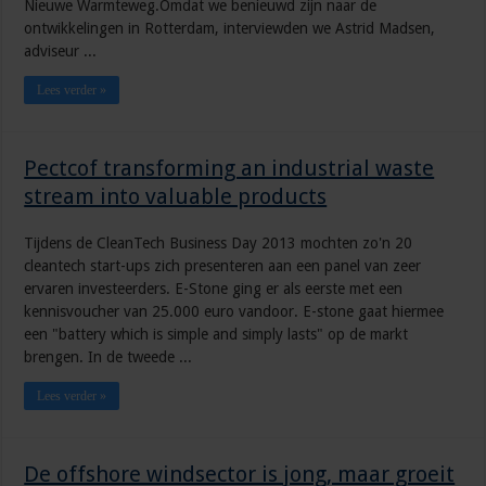
Nieuwe Warmteweg.Omdat we benieuwd zijn naar de
ontwikkelingen in Rotterdam, interviewden we Astrid Madsen,
adviseur ...
Lees verder »
Pectcof transforming an industrial waste
stream into valuable products
Tijdens de CleanTech Business Day 2013 mochten zo'n 20
cleantech start-ups zich presenteren aan een panel van zeer
ervaren investeerders. E-Stone ging er als eerste met een
kennisvoucher van 25.000 euro vandoor. E-stone gaat hiermee
een "battery which is simple and simply lasts" op de markt
brengen. In de tweede ...
Lees verder »
De offshore windsector is jong, maar groeit